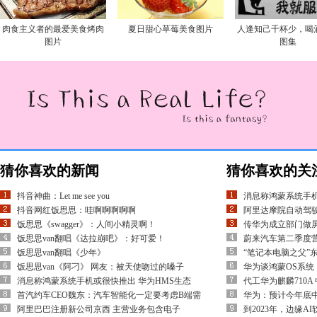
肉食主义者的最爱美食烤肉
夏日甜心草莓美食图片
人逢知己千杯少，喝
图片
图集
猜你喜欢的新闻
猜你喜欢的关
抖音神曲：Let me see you
消息称鸿蒙系统手机
抖音网红饭思思：哇啊啊啊啊啊
阿里达摩院自动驾
饭思思《swagger》：人间小精灵啊！
传华为成立部门做屏
饭思思van翻唱《达拉崩吧》：好可爱！
蔚来汽车第二季度营收3
饭思思van翻唱《少年》
“笔记本电脑之父”
饭思思van《阿刁》 网友：被天使吻过的嗓子
华为谈鸿蒙OS系
消息称鸿蒙系统手机或很快推出 华为HMS生态
代工华为麒麟710A
首汽约车CEO魏东：汽车智能化一定要考虑B端需
华为：预计今年底中国
阿里巴巴注册新公司京西 主营业务包含电子
到2023年，边缘AI