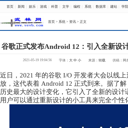
首页
|
新闻
|
娱乐
|
游戏
|
科普
|
文学
|
编程
|
系统
|
数据库
|
建站
|
学
首页
>
系统
>
资讯
> 正文
谷歌正式发布Android 12：引入全新设计语言
2021-05-19 19:04:56
字体：
大
中
小
来源：
转载
供稿：网
近日，2021 年的谷歌 I/O 开发者大会以
放，这代表着 Android 12 正式到来。据了解，A
历史最大的设计变化，它引入了全新的设计语言 Ma
用户可以通过重新设计的小工具来完全个性