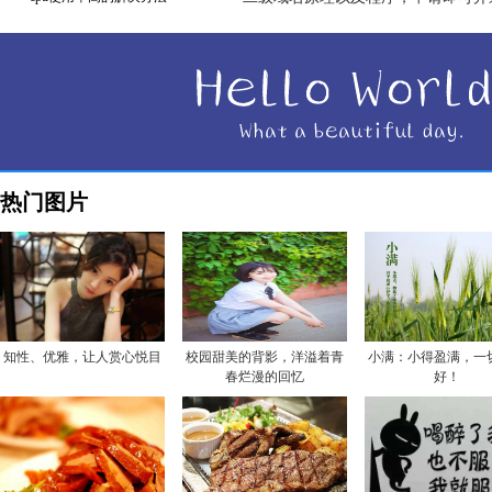
热门图片
知性、优雅，让人赏心悦目
校园甜美的背影，洋溢着青
小满：小得盈满，一
春烂漫的回忆
好！