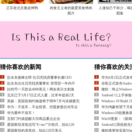
正宗老北京脆皮烤鸭
肉食主义者的最爱美食烤肉
人逢知己千杯少，喝
图片
图集
猜你喜欢的新闻
猜你喜欢的关
彭永东接棒左晖 任贝壳找房董事长兼CEO
华为6月2日正式发
彭永东出任贝壳找房董事长 管理层一年内不
谷歌正式发布Andro
比特币一天跌去4000美元！网友表示太刺激
微软：终止Windo
北京已于5月17日正式入夏，比常年提前2天
Android 12
英媒：英国首相约翰逊将于明年7月与未婚妻完
Windows 10 Build
华为：不造车，不会投资、控股参股任何车企
华为鸿蒙有望下月规模
华为重申不造车！
Windows10批
五部门约谈提醒大宗商品重点企业
Win10更新：《
爱因斯坦亲笔信写“E=mc²”方程式，拍出120
Android12系统
爱因斯坦的亲笔信，拍出120万美元
微软推更快安装Win