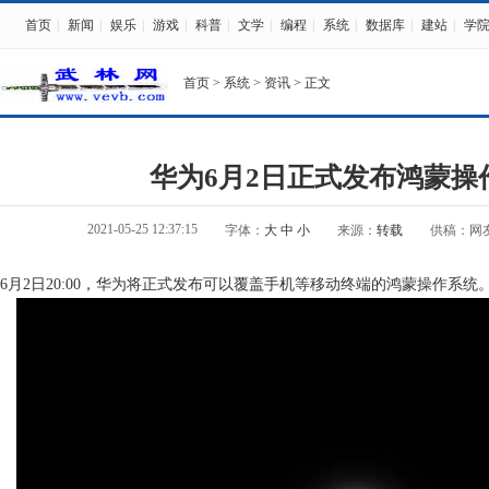
首页
|
新闻
|
娱乐
|
游戏
|
科普
|
文学
|
编程
|
系统
|
数据库
|
建站
|
学
首页
>
系统
>
资讯
> 正文
华为6月2日正式发布鸿蒙操
2021-05-25 12:37:15
字体：
大
中
小
来源：
转载
供稿：网
6月2日20:00，华为将正式发布可以覆盖手机等移动终端的鸿蒙操作系统