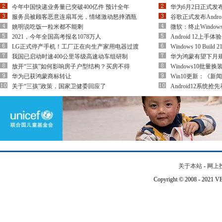
今年中国快递业务量已突破400亿件 预计全年
华为6月2日正式发
服务员被顾客恶意连扇耳光，情绪激动怒摔酒瓶
谷歌正式发布Andro
姚明说吃饭一粒米都不能剩
微软：终止Windo
2021，今年全国高考报名1078万人
Android 12
LG正式停产手机！工厂正在向生产家用电器过渡
Windows 10 Build
我国已启动时速400公里等级高速动车组研制
华为鸿蒙有望下月规模
放开“三孩”如何影响房子户型结构？买房不得
Windows10批
华为已获鸿蒙商标转让
Win10更新：《
关于“三孩”政策，国家卫健委回应了
Android12系统
关于本站
-
网上
Copyright © 2008 - 202