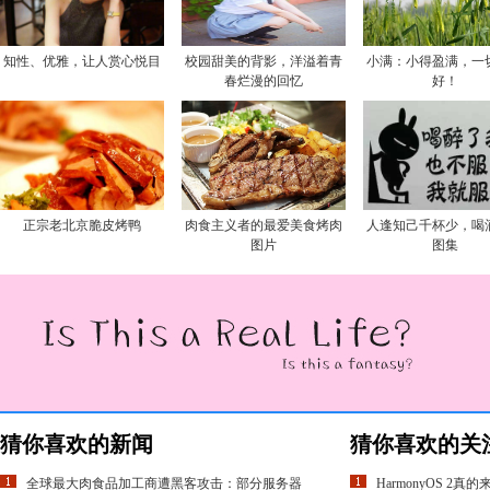
知性、优雅，让人赏心悦目
校园甜美的背影，洋溢着青
小满：小得盈满，一
春烂漫的回忆
好！
正宗老北京脆皮烤鸭
肉食主义者的最爱美食烤肉
人逢知己千杯少，喝
图片
图集
猜你喜欢的新闻
猜你喜欢的关
全球最大肉食品加工商遭黑客攻击：部分服务器
HarmonyOS 2