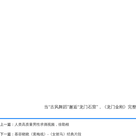
当“古风舞蹈”邂逅“龙门石窟”，《龙门金刚》完
上一篇：
人类高质量男性求偶视频，徐勤根
下一篇：
慕容晓晓《黄梅戏》-《女驸马》经典片段