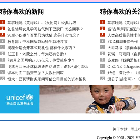
猜你喜欢的新闻
猜你喜欢的关
慕容晓晓《黄梅戏》-《女驸马》经典片段
慕容晓晓《黄梅戏
爸爸辅导女儿学习被气到下巴脱臼 怎么回事？
当“古风舞蹈”邂逅
90后小伙驱车百里只为找猫 这是什么情况？
人类高质量男性求
教育部：中秋国庆鼓励师生就地过节
PDD和周淑怡合作《江
揭秘全运会开幕式观礼包 都有什么东西？
大司马版《肌肉金
任正非：鸿蒙之外，华为还有备胎！
花粥、马雨阳《盗
前8月全国网购超8万亿元，你贡献多少？
庞麦郎《我的滑板
飞猪再回应环球优速通自动退票：退款+赔付30%
O-ZONE《Dragostea
课本封面二胎变三胎？人教社回应
郑恺、潇公子：《
恒大：已聘请财务顾问评估公司目前的资本架构
潇公子(越南哥)：
关于本站
-
网上
Copyright © 2008 - 202