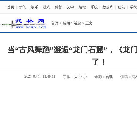
首页
|
新闻
|
娱乐
|
游戏
|
科普
|
文学
|
编程
|
系统
|
数据库
|
建站
|
学
首页
>
新闻
>
视频
> 正文
当“古风舞蹈”邂逅“龙门石窟”，《龙
了！
2021-08-14 11:49:11
字体：
大
中
小
来源：
转载
供稿：网