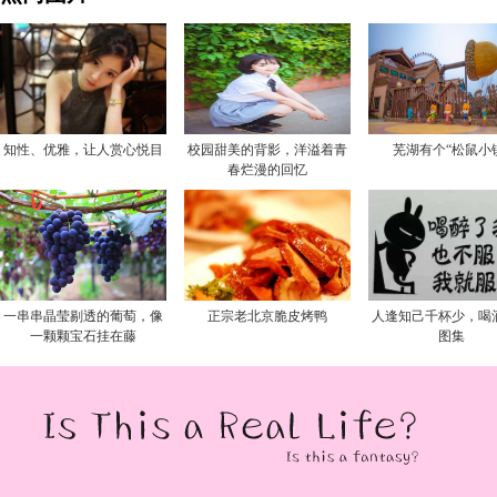
知性、优雅，让人赏心悦目
校园甜美的背影，洋溢着青
芜湖有个“松鼠小
春烂漫的回忆
一串串晶莹剔透的葡萄，像
正宗老北京脆皮烤鸭
人逢知己千杯少，喝
一颗颗宝石挂在藤
图集