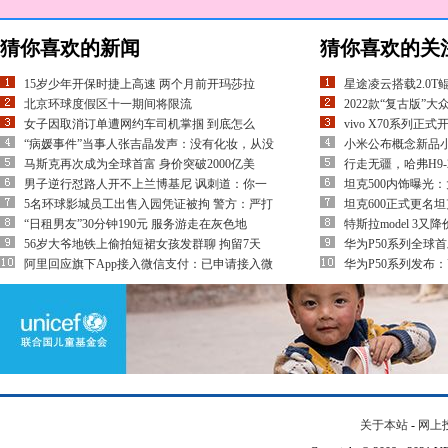
猜你喜欢的新闻
猜你喜欢的关
15岁少年开保时捷上高速 两个月前开玛莎拉
星途凌云搭载2.0T鲲
北京环球度假区十一期间将限流
2022款“复古版”大
女子因取消订单遭网约车司机掌掴 到底怎么
vivo X70系列正式
“病媛事件”当事人张吉晶发声：没有化妆，从没
小米公布概念新品
马斯克再次成为全球首富 身价突破2000亿美
行走无疆，哈弗H9-
男子逆行怼路人开不上兰博基尼 讽刺道：你一
坦克500内饰曝光
5名环球影城员工出售入园凭证被拘 警方：严打
坦克600正式更名坦克5
“日租男友”30分钟190元 服务游走在灰色地
特斯拉model 3
56岁大爷地铁上偷拍短裙女孩发群聊 拘留7天
华为P50系列全球首发
阿里回应旗下App接入微信支付：已申请接入微
华为P50系列发布：
关于本站
-
网上