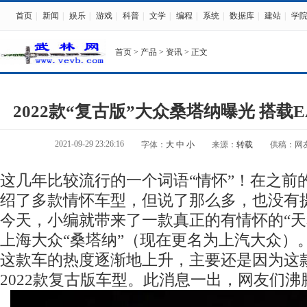
首页
|
新闻
|
娱乐
|
游戏
|
科普
|
文学
|
编程
|
系统
|
数据库
|
建站
|
学
首页
>
产品
>
资讯
> 正文
2022款“复古版”大众桑塔纳曝光 搭载EA2
2021-09-29 23:26:16
字体：
大
中
小
来源：
转载
供稿：网
这几年比较流行的一个词语“情怀”！在之前
绍了多款情怀车型，但说了那么多，也没有提
今天，小编就带来了一款真正的有情怀的“天
上海大众“桑塔纳”（现在更名为上汽大众）
这款车的热度逐渐地上升，主要还是因为这
2022款复古版车型。此消息一出，网友们沸