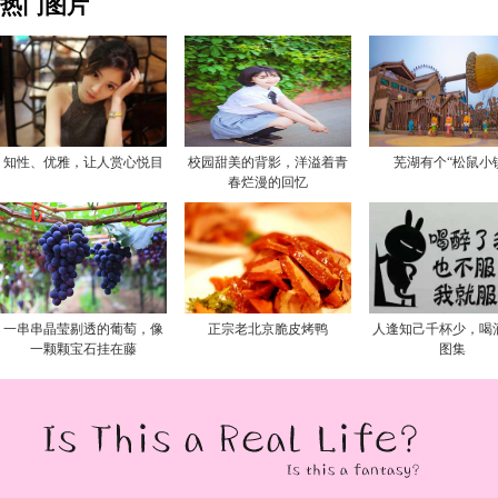
热门图片
知性、优雅，让人赏心悦目
校园甜美的背影，洋溢着青
芜湖有个“松鼠小
春烂漫的回忆
一串串晶莹剔透的葡萄，像
正宗老北京脆皮烤鸭
人逢知己千杯少，喝
一颗颗宝石挂在藤
图集