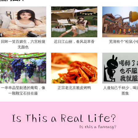
回眸一笑百媚生，六宫粉黛
迟日江山丽，春风花草香
芜湖有个“松鼠小
无颜色
一串串晶莹剔透的葡萄，像
正宗老北京脆皮烤鸭
人逢知己千杯少，喝
一颗颗宝石挂在藤
图集