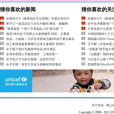
猜你喜欢的新闻
猜你喜欢的关
央视BOYS《跟着我念字正腔圆》尽显主持功力
央视BOYS《跟着
男子订一束花送五个女生均被拒 网友：跑腿师
吹牛技术哪家强？
“致富秘笈”？情人节谁真的上街“捡垃圾”了
大母龙是什么意思？
身高1米85女子应聘少儿老师被拒 回应：主要是
100秒回顾神十三
加油，小姐姐！大学生应聘保洁被HR劝不要自暴自
韩国最叼的DJ Norazo
员工发现老板偷看聊天记录火速离职 觉得行
王不醒《月老掉线
女子截下表白失败帅哥的花 如今领证
“法图麦”弹舌版太
全球庆祝情人节最贵城市：上海排第一
《法图麦》我的幸福
女子情人节与前夫复婚：还是对方好
35亿是什么梗？芦
永不生锈！食堂大爷送大妈钢丝球玫瑰花
西城男孩(Westli
关于本站
-
网上
Copyright © 2008 - 202