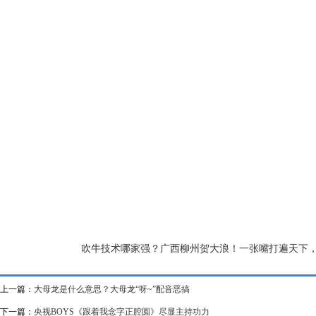
吹牛技术哪家强？广西柳州贺大浪！一张嘴打遍天下
上一篇：
大母龙是什么意思？大母龙“呀~”配音恶搞
下一篇：
央视BOYS《跟着我念字正腔圆》尽显主持功力