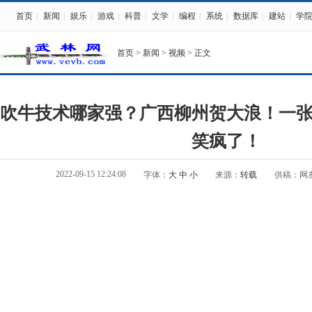
首页
|
新闻
|
娱乐
|
游戏
|
科普
|
文学
|
编程
|
系统
|
数据库
|
建站
|
学
首页
>
新闻
>
视频
> 正文
吹牛技术哪家强？广西柳州贺大浪！一
笑疯了！
2022-09-15 12:24:08
字体：
大
中
小
来源：
转载
供稿：网