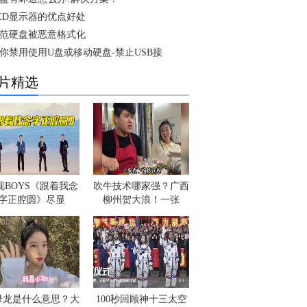
ED显示器的优点好处
范硬盘被恶意格式化
你禁用使用U盘或移动硬盘-禁止USB接
片精选
视BOYS《跟着我念
吹牛技术哪家强？广西
字正腔圆》尽显
柳州贺大浪！一张
母龙是什么意思？大
100秒回顾神十三太空