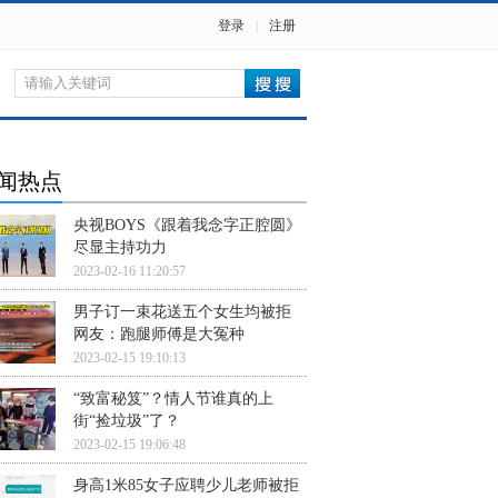
登录
|
注册
闻热点
央视BOYS《跟着我念字正腔圆》
尽显主持功力
2023-02-16 11:20:57
男子订一束花送五个女生均被拒
网友：跑腿师傅是大冤种
2023-02-15 19:10:13
“致富秘笈”？情人节谁真的上
街“捡垃圾”了？
2023-02-15 19:06:48
身高1米85女子应聘少儿老师被拒