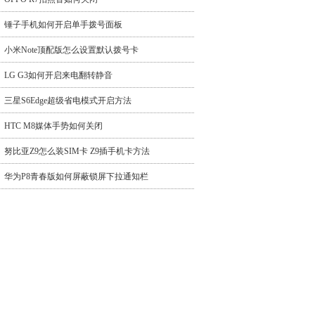
锤子手机如何开启单手拨号面板
小米Note顶配版怎么设置默认拨号卡
LG G3如何开启来电翻转静音
三星S6Edge超级省电模式开启方法
HTC M8媒体手势如何关闭
努比亚Z9怎么装SIM卡 Z9插手机卡方法
华为P8青春版如何屏蔽锁屏下拉通知栏