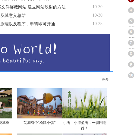
10-30
TS文件屏蔽网站 建立网站映射的方法
10-30
态及其意义总结
10-28
名原理以及程序，申请即可开通
更多
花草香
芜湖有个“松鼠小镇”
小满：小得盈满，一切刚刚
好！