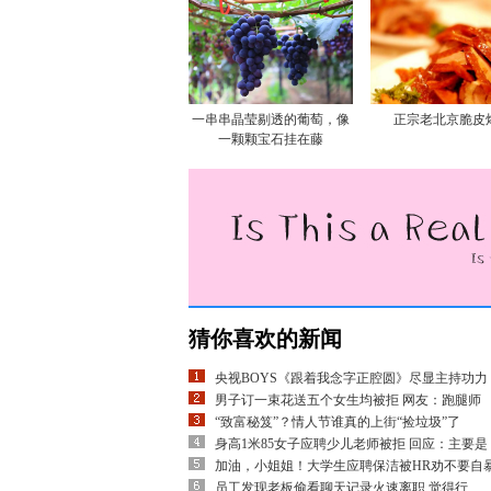
一串串晶莹剔透的葡萄，像
正宗老北京脆皮
一颗颗宝石挂在藤
猜你喜欢的新闻
央视BOYS《跟着我念字正腔圆》尽显主持功力
男子订一束花送五个女生均被拒 网友：跑腿师
“致富秘笈”？情人节谁真的上街“捡垃圾”了
身高1米85女子应聘少儿老师被拒 回应：主要是
加油，小姐姐！大学生应聘保洁被HR劝不要自
员工发现老板偷看聊天记录火速离职 觉得行