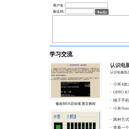
用户名:
验证码:
学习交流
认识电
认识电脑固态
小米4放
OPPO 
锤子手
修改BIOS启动项 图文教程
小米No
两种方式
查看一