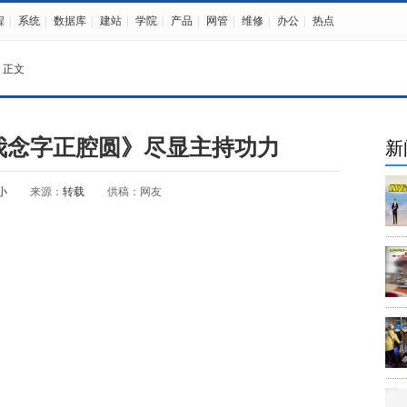
程
|
系统
|
数据库
|
建站
|
学院
|
产品
|
网管
|
维修
|
办公
|
热点
 正文
着我念字正腔圆》尽显主持功力
新
小
来源：
转载
供稿：网友