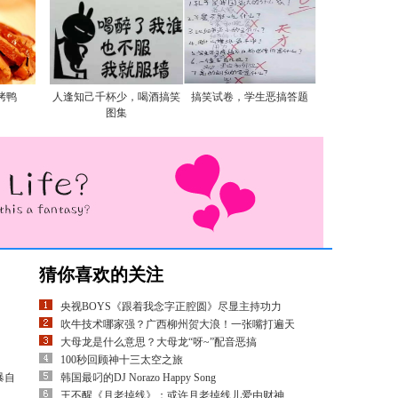
烤鸭
人逢知己千杯少，喝酒搞笑
搞笑试卷，学生恶搞答题
图集
猜你喜欢的关注
央视BOYS《跟着我念字正腔圆》尽显主持功力
吹牛技术哪家强？广西柳州贺大浪！一张嘴打遍天
大母龙是什么意思？大母龙“呀~”配音恶搞
100秒回顾神十三太空之旅
暴自
韩国最叼的DJ Norazo Happy Song
王不醒《月老掉线》：或许月老掉线儿爱由财神