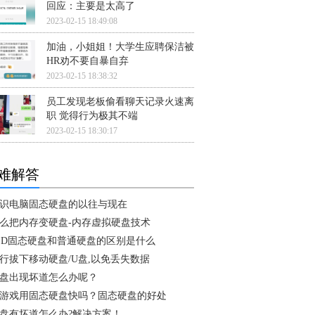
回应：主要是太高了
2023-02-15 18:49:08
加油，小姐姐！大学生应聘保洁被
HR劝不要自暴自弃
2023-02-15 18:38:32
员工发现老板偷看聊天记录火速离
职 觉得行为极其不端
2023-02-15 18:30:17
难解答
识电脑固态硬盘的以往与现在
么把内存变硬盘-内存虚拟硬盘技术
SD固态硬盘和普通硬盘的区别是什么
行拔下移动硬盘/U盘,以免丢失数据
盘出现坏道怎么办呢？
游戏用固态硬盘快吗？固态硬盘的好处
盘有坏道怎么办?解决方案！