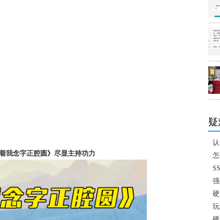
疑
认
跟着我念字正腔圆》尽显主持功力
怎
S
强
硬
玩
硬