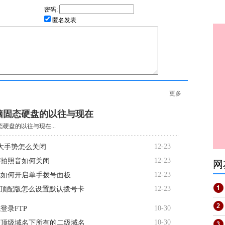
密码:
匿名发表
更多
脑固态硬盘的以往与现在
硬盘的以往与现在...
12-23
大手势怎么关闭
12-23
R7拍照音如何关闭
网
12-23
机如何开启单手拨号面板
12-23
te顶配版怎么设置默认拨号卡
10-30
登录FTP
10-30
个顶级域名下所有的二级域名