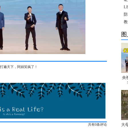
L
防
教
图
打遍天下，阿娟笑疯了！
央
共有
0
条评论
大