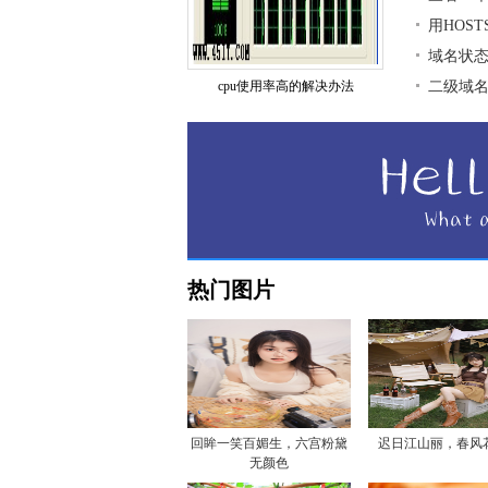
用HOS
域名状
cpu使用率高的解决办法
二级域
热门图片
回眸一笑百媚生，六宫粉黛
迟日江山丽，春风
无颜色