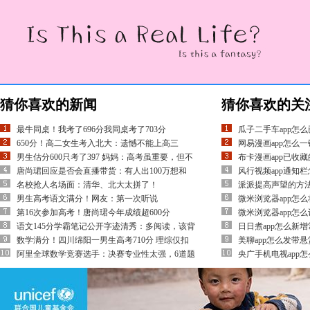
猜你喜欢的新闻
猜你喜欢的关
最牛同桌！我考了696分我同桌考了703分
瓜子二手车app怎
650分！高二女生考入北大：遗憾不能上高三
网易漫画app怎么一
男生估分600只考了397 妈妈：高考虽重要，但不
布卡漫画app已收
唐尚珺回应是否会直播带货：有人出100万想和
风行视频app通知
名校抢人名场面：清华、北大太拼了！
派派提高声望的方
男生高考语文满分！网友：第一次听说
微米浏览器app怎
第16次参加高考！唐尚珺今年成绩超600分
微米浏览器app怎
语文145分学霸笔记公开字迹清秀：多阅读，该背
日日煮app怎么新
数学满分！四川绵阳一男生高考710分 理综仅扣
美聊app怎么发带悬
阿里全球数学竞赛选手：决赛专业性太强，6道题
央广手机电视app