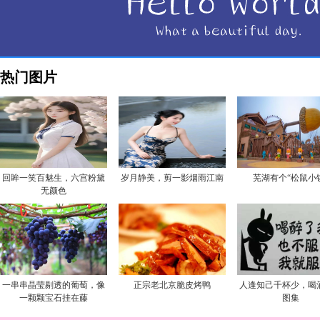
热门图片
回眸一笑百魅生，六宫粉黛
岁月静美，剪一影烟雨江南
芜湖有个“松鼠小
无颜色
一串串晶莹剔透的葡萄，像
正宗老北京脆皮烤鸭
人逢知己千杯少，喝
一颗颗宝石挂在藤
图集