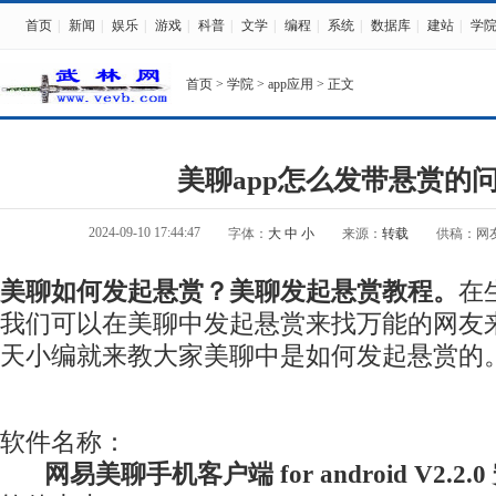
首页
|
新闻
|
娱乐
|
游戏
|
科普
|
文学
|
编程
|
系统
|
数据库
|
建站
|
学
首页
>
学院
>
app应用
> 正文
美聊app怎么发带悬赏的问
2024-09-10 17:44:47
字体：
大
中
小
来源：
转载
供稿：网
美聊如何发起悬赏？美聊发起悬赏教程。
在
我们可以在美聊中发起悬赏来找万能的网友
天小编就来教大家美聊中是如何发起悬赏的
软件名称：
网易美聊手机客户端 for android V2.2.