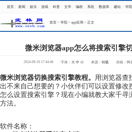
首页
|
新闻
|
娱乐
|
游戏
|
科普
|
文学
|
编程
|
系统
|
数据库
|
建站
|
学
首页
>
学院
>
app应用
> 正文
微米浏览器app怎么将搜索引擎
2024-09-10 17:44:48
字体：
大
中
小
来源：
转载
供稿：网
微米浏览器切换搜索引擎教程。
用浏览器查
出不来自己想要的？小伙伴们可以设置修改
怎么设置搜索引擎？现在小编就教大家千寻
方法。
软件名称：