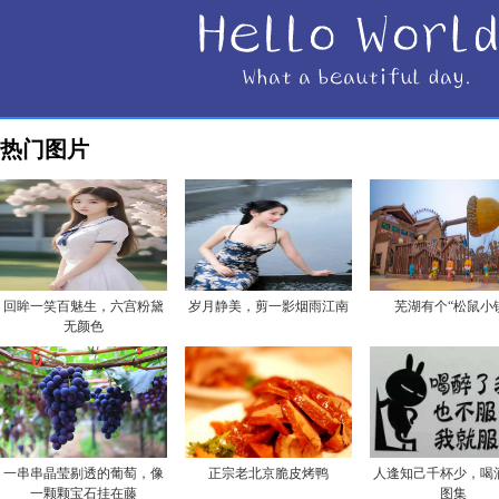
热门图片
回眸一笑百魅生，六宫粉黛
岁月静美，剪一影烟雨江南
芜湖有个“松鼠小
无颜色
一串串晶莹剔透的葡萄，像
正宗老北京脆皮烤鸭
人逢知己千杯少，喝
一颗颗宝石挂在藤
图集