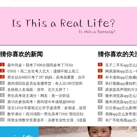
猜你喜欢的新闻
猜你喜欢的关
最牛同桌！我考了696分我同桌考了703分
瓜子二手车app怎
650分！高二女生考入北大：遗憾不能上高三
网易漫画app怎么一
男生估分600只考了397 妈妈：高考虽重要，但不
布卡漫画app已收
唐尚珺回应是否会直播带货：有人出100万想和
风行视频app通知
名校抢人名场面：清华、北大太拼了！
派派提高声望的方
男生高考语文满分！网友：第一次听说
微米浏览器app怎
第16次参加高考！唐尚珺今年成绩超600分
微米浏览器app怎
语文145分学霸笔记公开字迹清秀：多阅读，该背
日日煮app怎么新
数学满分！四川绵阳一男生高考710分 理综仅扣
美聊app怎么发带悬
阿里全球数学竞赛选手：决赛专业性太强，6道题
央广手机电视app