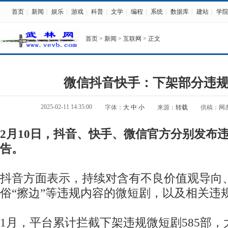
首页
|
新闻
|
娱乐
|
游戏
|
科普
|
文学
|
编程
|
系统
|
数据库
|
建站
|
学
首页
>
新闻
>
互联网
> 正文
微信抖音快手：下架部分违
2025-02-11 14:35:00
字体：
大
中
小
来源：
转载
供稿：网
2月10日，抖音、快手、微信官方分别发布
告。
抖音方面表示，持续对含有不良价值观导向
俗“擦边”等违规内容的微短剧，以及相关违
1月，平台累计拦截下架违规微短剧585部