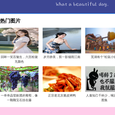
热门图片
回眸一笑百魅生，六宫粉黛
岁月静美，剪一影烟雨江南
芜湖有个“松鼠小
无颜色
一串串晶莹剔透的葡萄，像
正宗老北京脆皮烤鸭
人逢知己千杯少，喝
一颗颗宝石挂在藤
图集