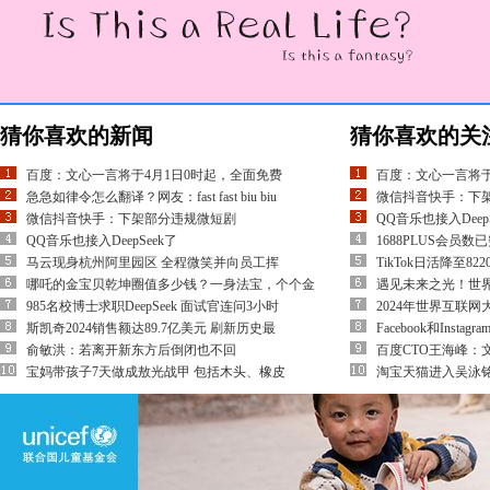
猜你喜欢的新闻
猜你喜欢的关
百度：文心一言将于4月1日0时起，全面免费
百度：文心一言将于
急急如律令怎么翻译？网友：fast fast biu biu
微信抖音快手：下
微信抖音快手：下架部分违规微短剧
QQ音乐也接入DeepS
QQ音乐也接入DeepSeek了
1688PLUS会员数
马云现身杭州阿里园区 全程微笑并向员工挥
TikTok日活降至82
哪吒的金宝贝乾坤圈值多少钱？一身法宝，个个金
遇见未来之光！世
985名校博士求职DeepSeek 面试官连问3小时
2024年世界互联
斯凯奇2024销售额达89.7亿美元 刷新历史最
Facebook和Inst
俞敏洪：若离开新东方后倒闭也不回
百度CTO王海峰：
宝妈带孩子7天做成敖光战甲 包括木头、橡皮
淘宝天猫进入吴泳