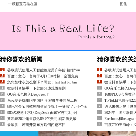
一颗颗宝石挂在藤
图集
猜你喜欢的新闻
猜你喜欢的关
谷歌测试使用人工智能确定用户年龄 包括You
谷歌测试使用人工智
百度：文心一言将于4月1日0时起，全面免费
百度：文心一言将于
急急如律令怎么翻译？网友：fast fast biu biu
微信抖音快手：下
微信抖音快手：下架部分违规微短剧
QQ音乐也接入DeepS
QQ音乐也接入DeepSeek了
1688PLUS会员数
马云现身杭州阿里园区 全程微笑并向员工挥
TikTok日活降至82
哪吒的金宝贝乾坤圈值多少钱？一身法宝，个个金
遇见未来之光！世
985名校博士求职DeepSeek 面试官连问3小时
2024年世界互联
斯凯奇2024销售额达89.7亿美元 刷新历史最
Facebook和Inst
俞敏洪：若离开新东方后倒闭也不回
百度CTO王海峰：