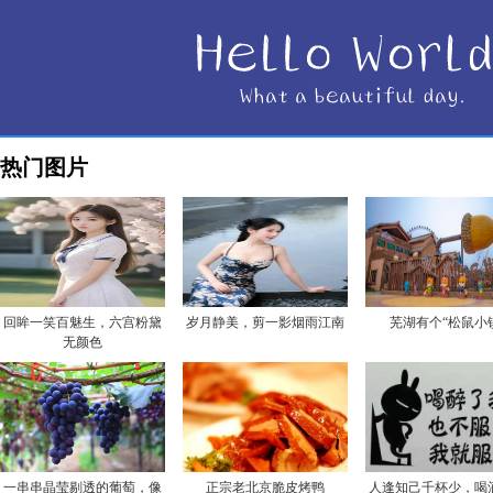
热门图片
回眸一笑百魅生，六宫粉黛
岁月静美，剪一影烟雨江南
芜湖有个“松鼠小
无颜色
一串串晶莹剔透的葡萄，像
正宗老北京脆皮烤鸭
人逢知己千杯少，喝