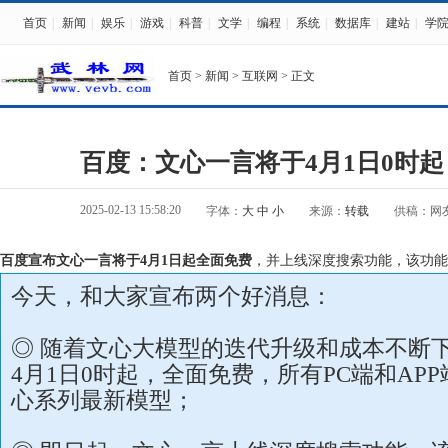
首页
|
新闻
|
娱乐
|
游戏
|
科普
|
文学
|
编程
|
系统
|
数据库
|
建站
|
学
首页
>
新闻
>
互联网
> 正文
百度：文心一言将于4月1日0时
2025-02-13 15:58:20
字体：
大
中
小
来源：
转载
供稿：网
百度宣布文心一言将于4月1日起全面免费
，并上线深度搜索功能，该功能
今天，和大家宣布两个好消息：
◎ 随着文心大模型的迭代升级和成本不断
4月1日0时起，全面免费，所有PC端和AP
心系列最新模型；