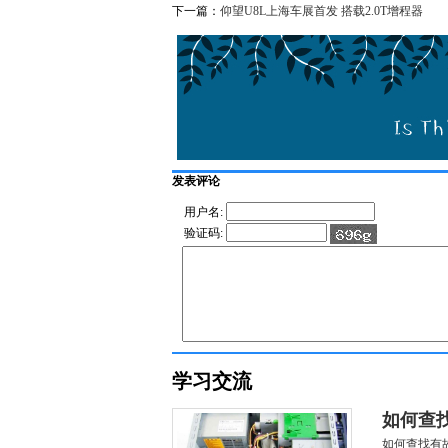
下一篇：
仰望U8L上海车展首发 搭载2.0T增程器
发表评论
用户名:
验证码:
学习交流
如何查
如何查找有故