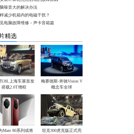
脑噪音大的解决办法
样减少机箱内的电磁干扰？
见电脑故障维修－声卡音箱篇
片精选
望U8L上海车展首发
梅赛德斯-奔驰Vision V
搭载2.0T增程
概念车全球
为Mate 80系列或将
坦克300虎克版正式亮