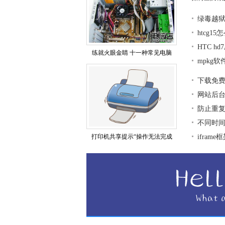
绿毒越狱
htcg1
HTC h
练就火眼金睛 十一种常见电脑
mpkg
下载免
网站后
防止重复
不同时
打印机共享提示“操作无法完成
ifra