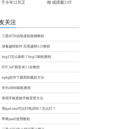
于今年12月正
相 或搭载3.0T
友关注
三星i9250去除虚拟按键教程
绿毒越狱软件 完美越狱4.21教程
htcg15怎么刷机？htcg15刷机教程
HTC hd7刷安卓2.2全教程
mpkg软件下载和卸载的方法
华为c8860刷机教程
美萌手账更换手账背景方法
用ipad mini可以打电话吗？怎么打？
苹果ipad2使用教程