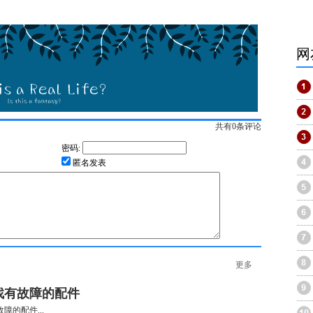
网
共有
0
条评论
密码:
匿名发表
更多
找有故障的配件
障的配件...