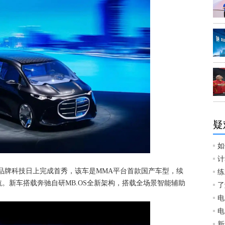
疑
如
计
奔驰品牌科技日上完成首秀，该车是MMA平台首款国产车型，续
练
续航。新车搭载奔驰自研MB.OS全新架构，搭载全场景智能辅助
了
电
电
新