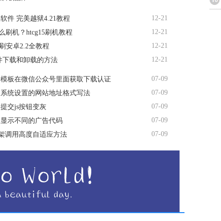
12-21
软件 完美越狱4.21教程
12-21
5怎么刷机？htcg15刷机教程
12-21
d7刷安卓2.2全教程
12-21
软件下载和卸载的方法
07-09
费模板在微信公众号里面获取下载认证
07-09
台系统设置的网站地址格式写法
07-09
提交js按钮变灰
07-09
间显示不同的广告代码
07-09
me框架调用高度自适应方法