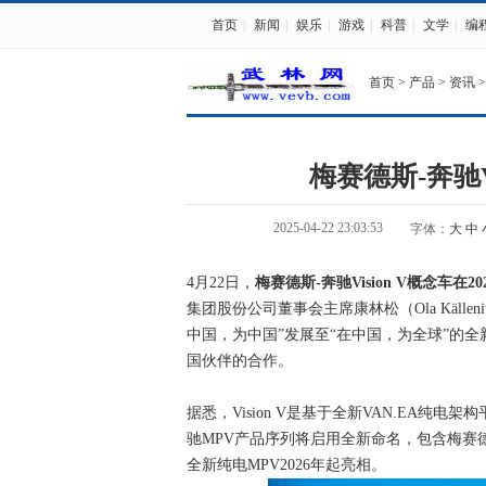
首页
|
新闻
|
娱乐
|
游戏
|
科普
|
文学
|
编
首页
>
产品
>
资讯
>
梅赛德斯-奔驰V
2025-04-22 23:03:53
字体：
大
中
4月22日，
梅赛德斯-奔驰Vision V概念车
集团股份公司董事会主席康林松（Ola Käll
中国，为中国”发展至“在中国，为全球”的
国伙伴的合作。
据悉，Vision V是基于全新VAN.EA
驰MPV产品序列将启用全新命名，包含梅赛德斯
全新纯电MPV2026年起亮相。