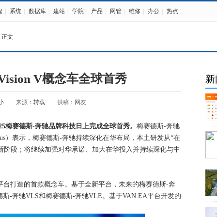
程
|
系统
|
数据库
|
建站
|
学院
|
产品
|
网管
|
维修
|
办公
|
热点
 正文
ision V概念车全球首秀
新
小
来源：
转载
供稿：网友
在2025梅赛德斯-奔驰品牌科技日上完成全球首秀。
梅赛德斯-奔驰
enius）表示，梅赛德斯-奔驰持续深化在华布局，本土研发从“在
全新阶段；将继续加强对华承诺、加大在华投入并持续深化与中
纯电架构平台打造的首款概念车。基于全新平台，未来的梅赛德斯-奔
-奔驰VLS和梅赛德斯-奔驰VLE。基于VAN.EA平台开发的