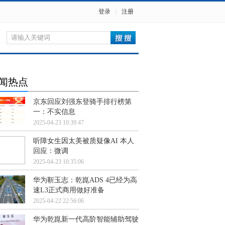
登录
|
注册
闻热点
京东回应刘强东登骑手排行榜第
一：不实信息
2025-04-23 10:39:47
听障女生因太美被质疑像AI 本人
回应：微调
2025-04-23 10:35:06
华为靳玉志：乾崑ADS 4已经为高
速L3正式商用做好准备
2025-04-22 22:56:06
华为乾崑新一代高阶智能辅助驾驶