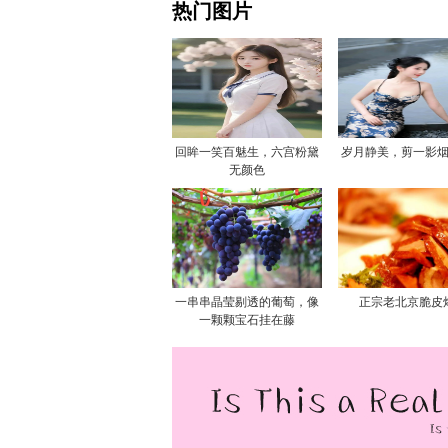
热门图片
回眸一笑百魅生，六宫粉黛
岁月静美，剪一影
无颜色
一串串晶莹剔透的葡萄，像
正宗老北京脆皮
一颗颗宝石挂在藤