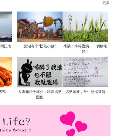
更多
烟雨江南
芜湖有个“松鼠小镇”
小满：小得盈满，一切刚刚
好！
烤鸭
人逢知己千杯少，喝酒搞笑
搞笑试卷，学生恶搞答题
图集