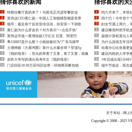
猜你喜欢的新闻
猜你喜欢的关
特斯拉餐厅真的来了！马斯克正式进军餐饮业
闰六月来了，本世纪
英伟达CEO黄仁勋：中国人工智能模型都是世界
四个巳！今年首个“
领导：最近有个反诈宣传活动，你安排一下胡歌
妇女节遇上周六，
黄仁勋为什么穿皮衣？对方表示“一点也不热”
建议睡觉时把手机放
英伟达市值一夜增加超1万亿元 百度、阿里巴
超级计算机算出人
粤J2888T是什么梗？小姐姐被封为“广东马路甲
为什么连续五年没有
土潮神曲《大展鸿图》靠什么火爆全球？登顶Sp
站着办公比坐着更健
《我的母亲》：坟头的草黄了又青，青了又黄，就像
建议内耗的人学学榴
农民大爷写的满分高考作文《我的母亲》
5年后或出现1分钟
门店回应38.88万买玛莎拉蒂：经销商买断包销
端午节临近，医生建
关于本站
-
网上
Copyright © 2008 - 202