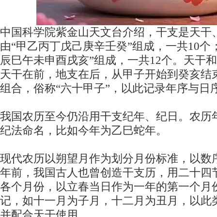
中国科学院紫金山天文台介绍，干支是天干
由“甲乙丙丁戊己庚辛壬癸”组成，一共10个
辰巳午未申酉戌亥”组成，一共12个。天干
天干在前，地支在后，从甲子开始到癸亥结束
组合，俗称“六十甲子”，以此记录年序与日
我国农历至今仍沿用干支纪年、纪日。农历
纪法命名，比如今年为乙巳蛇年。
现代农历以朔望月作为划分月份标准，以数序
年前，我国古人也曾创造干支历，用二十四
各个月份，以立春当日作为一年的第一个月
记，如十一月为子月，十二月为丑月，以此
并配合天干使用。