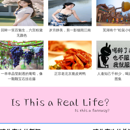
回眸一笑百魅生，六宫粉黛
岁月静美，剪一影烟雨江南
芜湖有个“松鼠小
无颜色
一串串晶莹剔透的葡萄，像
正宗老北京脆皮烤鸭
人逢知己千杯少，喝
一颗颗宝石挂在藤
图集