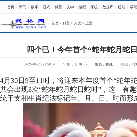
首页
|
新闻
|
娱乐
|
游戏
|
科普
|
文学
|
编程
|
系统
|
数据库
|
建站
|
学
首页
>
科普
>
人文
> 正文
四个巳！今年首个“蛇年蛇月蛇日
2025-04-28 21:58:34
字体：
大
中
小
来源：
转载
供稿：网
4月30日9至11时，将迎来本年度首个“蛇年
共会出现3次“蛇年蛇月蛇日蛇时”，这一有
统干支和生肖纪法标记年、月、日、时而形