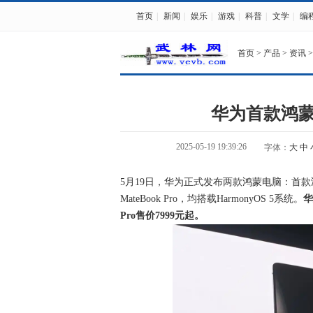
首页
|
新闻
|
娱乐
|
游戏
|
科普
|
文学
|
编
首页
>
产品
>
资讯
>
华为首款鸿蒙
2025-05-19 19:39:26
字体：
大
中
5月19日，华为正式发布两款鸿蒙电脑：首款鸿蒙
MateBook Pro，均搭载HarmonyOS 5系统。
华
Pro售价7999元起。