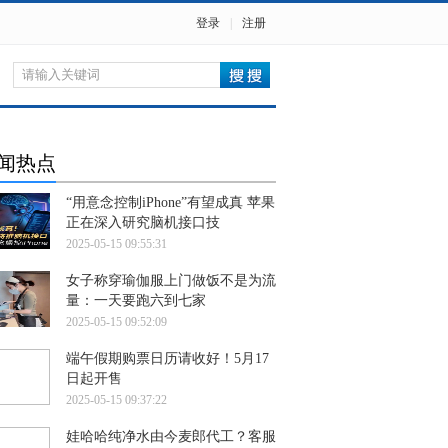
登录
|
注册
闻热点
“用意念控制iPhone”有望成真 苹果
正在深入研究脑机接口技
2025-05-15 09:55:31
女子称穿瑜伽服上门做饭不是为流
量：一天要跑六到七家
2025-05-15 09:52:09
端午假期购票日历请收好！5月17
日起开售
2025-05-15 09:37:22
娃哈哈纯净水由今麦郎代工？客服