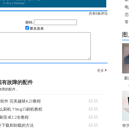
电
共有
0
条评论
怎
常
密码:
匿名发表
图
更多
新
找有故障的配件
障的配件...
12-21
软件 完美越狱4.21教程
12-21
5怎么刷机？htcg15刷机教程
12-21
d7刷安卓2.2全教程
12-21
软件下载和卸载的方法
华