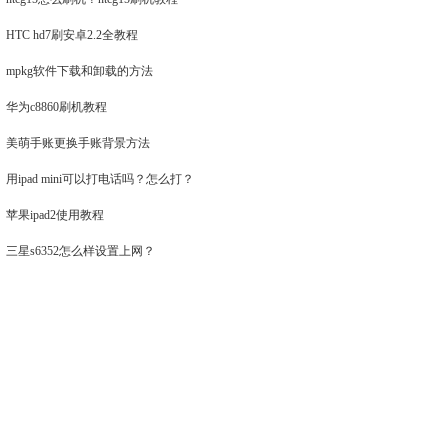
HTC hd7刷安卓2.2全教程
mpkg软件下载和卸载的方法
华为c8860刷机教程
美萌手账更换手账背景方法
用ipad mini可以打电话吗？怎么打？
苹果ipad2使用教程
三星s6352怎么样设置上网？