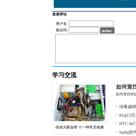
发表评论
用户名:
验证码:
学习交流
如何查
如何查找有故
绿毒越狱
htcg1
HTC h
练就火眼金睛 十一种常见电脑
mpkg