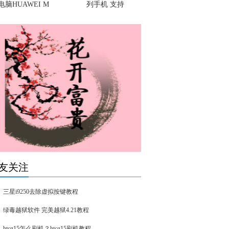
电脑HUAWEI M
列手机 支持
友关注
三星i9250去除虚拟按键教程
绿毒越狱软件 完美越狱4.21教程
htcg15怎么刷机？htcg15刷机教程