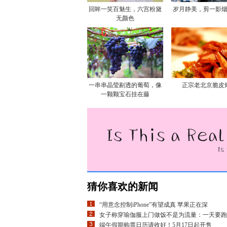
回眸一笑百魅生，六宫粉黛
岁月静美，剪一影
无颜色
一串串晶莹剔透的葡萄，像
正宗老北京脆皮
一颗颗宝石挂在藤
猜你喜欢的新闻
“用意念控制iPhone”有望成真 苹果正在深
女子称穿瑜伽服上门做饭不是为流量：一天要跑
端午假期购票日历请收好！5月17日起开售