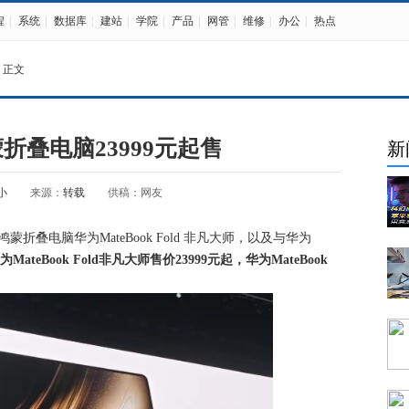
程
|
系统
|
数据库
|
建站
|
学院
|
产品
|
网管
|
维修
|
办公
|
热点
 正文
折叠电脑23999元起售
新
小
来源：
转载
供稿：网友
折叠电脑华为MateBook Fold 非凡大师，以及与华为
为MateBook Fold非凡大师售价23999元起，华为MateBook