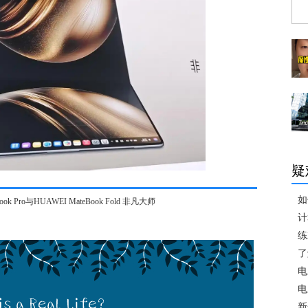
疑
如
Pro与HUAWEI MateBook Fold 非凡大师
计
练
了
电
电
新