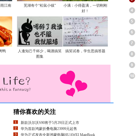
烟雨江南
芜湖有个“松鼠小镇”
小满：小得盈满，一切刚刚
好！
烤鸭
人逢知己千杯少，喝酒搞笑
搞笑试卷，学生恶搞答题
图集
猜你喜欢的关注
新款沃尔沃S90将于5月29日正式上市
华为首款鸿蒙折叠电脑23999元起售
华为正式发布全新鸿蒙电脑HUAWEI MateBook