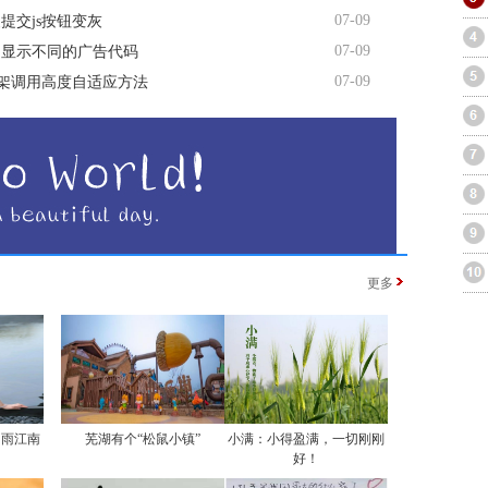
07-09
提交js按钮变灰
07-09
间显示不同的广告代码
07-09
me框架调用高度自适应方法
更多
烟雨江南
芜湖有个“松鼠小镇”
小满：小得盈满，一切刚刚
好！