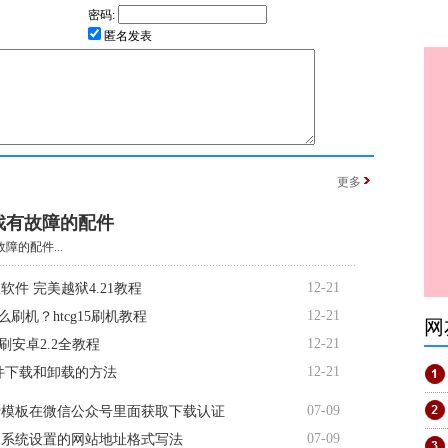
密码:
匿名发表
更多
找有故障的配件
障的配件...
12-21
软件 完美越狱4.21教程
12-21
5怎么刷机？htcg15刷机教程
网
12-21
d7刷安卓2.2全教程
12-21
软件下载和卸载的方法
07-09
费模板在微信公众号里面获取下载认证
07-09
台系统设置的网站地址格式写法