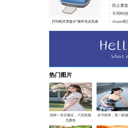
防止重复
不同时
打印机共享提示“操作无法完成
ifra
热门图片
回眸一笑百魅生，六宫粉黛
岁月静美，剪一影
无颜色