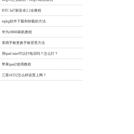
HTC hd7刷安卓2.2全教程
mpkg软件下载和卸载的方法
华为c8860刷机教程
美萌手账更换手账背景方法
用ipad mini可以打电话吗？怎么打？
苹果ipad2使用教程
三星s6352怎么样设置上网？