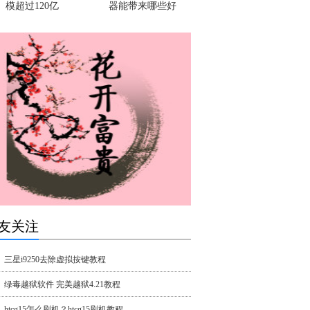
模超过120亿
器能带来哪些好
友关注
三星i9250去除虚拟按键教程
绿毒越狱软件 完美越狱4.21教程
htcg15怎么刷机？htcg15刷机教程