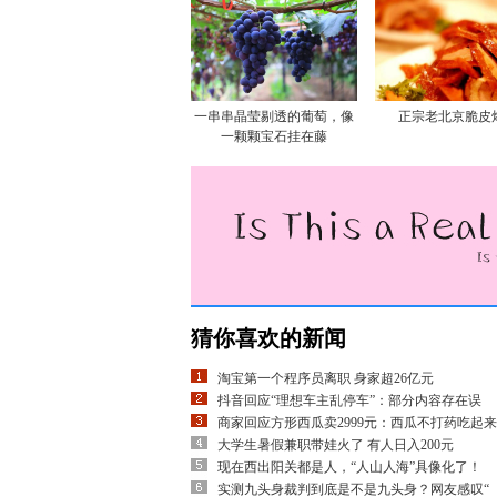
一串串晶莹剔透的葡萄，像
正宗老北京脆皮
一颗颗宝石挂在藤
猜你喜欢的新闻
淘宝第一个程序员离职 身家超26亿元
抖音回应“理想车主乱停车”：部分内容存在误
商家回应方形西瓜卖2999元：西瓜不打药吃起来
大学生暑假兼职带娃火了 有人日入200元
现在西出阳关都是人，“人山人海”具像化了！
实测九头身裁判到底是不是九头身？网友感叹“