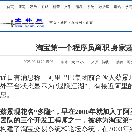
首页
|
新闻
|
娱乐
|
游戏
|
科普
|
文学
|
编程
|
系统
|
数据库
|
建站
|
学
首页
>
新闻
>
互联网
> 正文
淘宝第一个程序员离职 身家超
2025-08-13 22:15:03
字体：
大
中
小
来源：
转载
供稿：网
近日有消息称，阿里巴巴集团前合伙人蔡景
外平台状态显示为“退隐江湖”。有接近阿里
息。
蔡景现花名“多隆”，早在2000年就加入了
团队的三个开发工程师之一，被称为淘宝第
构建了淘宝交易系统和论坛系统，在2003年到