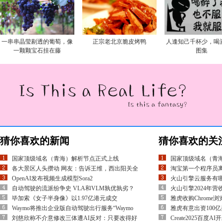
一串串晶莹剔透的葡萄，像
正宗老北京脆皮烤鸭
人逢知己千杯少，喝
一颗颗宝石挂在藤
图集
猜你喜欢的新闻
猜你喜欢的关
国家顶级域名（青海）解析节点正式上线
国家顶级域名（青
各大景区人头攒动 网友：告诉王维，西出阳关全
淘宝第一个程序员离
OpenAI发布视频生成模型Sora2
火山引擎云服务有
自动驾驶的流派纷争史 VLA和VLM孰优孰劣？
火山引擎2024年营
毕加索《女子半身像》以1.97亿港元成交
雅虎收购Chrome
Waymo将推出企业版自动驾驶出行服务“Waymo
雅虎有意出资100亿
刘慈欣称不介意修改三体遭AI反对：只要改得好
Create2025百度