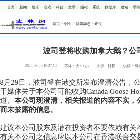
首页
|
新闻
|
娱乐
|
游戏
|
科普
|
文学
|
编程
|
系统
|
数据库
|
建站
|
学
首页
>
创业
>
新闻动态
> 正文
波司登将收购加拿大鹅？公
2025-08-29 10:27:16
字体：
大
中
小
来源：
转载
供稿：网
8月29日，波司登在港交所发布澄清公告，
干媒体关于本公司可能收购Canada Goose Hold
道。
本公司现澄清，相关报道的内容不实，
而未披露的信息
。
建议本公司股东及潜在投资者不要依赖有关
有关本公司之信息应以本公司在香港联合交