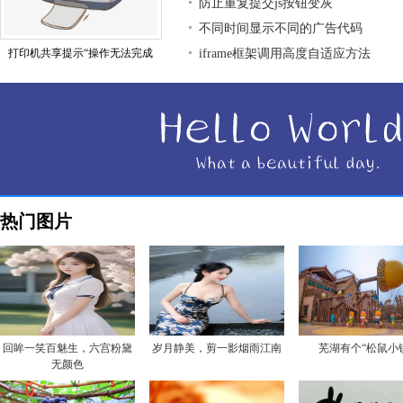
防止重复提交js按钮变灰
不同时间显示不同的广告代码
打印机共享提示“操作无法完成
iframe框架调用高度自适应方法
热门图片
回眸一笑百魅生，六宫粉黛
岁月静美，剪一影烟雨江南
芜湖有个“松鼠小
无颜色