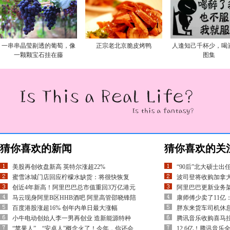
一串串晶莹剔透的葡萄，像
正宗老北京脆皮烤鸭
人逢知己千杯少，喝
一颗颗宝石挂在藤
图集
猜你喜欢的新闻
猜你喜欢的关
美股再创收盘新高 英特尔涨超22%
“90后”北大硕士出
蜜雪冰城门店回应柠檬水缺货：将很快恢复
波司登将收购加拿
创近4年新高！阿里巴巴总市值重回3万亿港元
阿里巴巴更新业务架构
马云现身阿里B区HHB酒吧 阿里高管邵晓锋陪
康师傅少卖了11亿
百度港股涨超16% 创年内单日最大涨幅
胖东来货车司机休
小牛电动创始人李一男再创业 造新能源特种
腾讯音乐收购喜马
“苹果人”、“安卓人”概念火了！今年，你还会
12.6亿！腾讯音