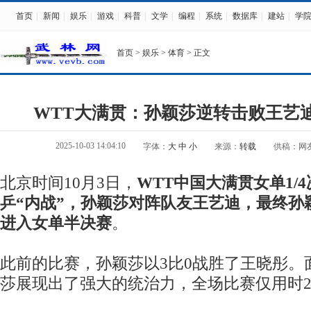
首页
|
新闻
|
娱乐
|
游戏
|
科普
|
文学
|
编程
|
系统
|
数据库
|
建站
|
学
首页
>
娱乐
>
体育
> 正文
WTT大满贯：孙颖莎逆转击败王艺迪
2025-10-03 14:04:10
字体：
大
中
小
来源：
转载
供稿：网
北京时间10月3日，
WTT中国大满贯女单1/
乒“内战”，孙颖莎对阵队友王艺迪，最终孙
进入女单半决赛
。
此前的比赛，孙颖莎以3比0战胜了王晓彤。
莎展现出了强大的统治力，全场比赛仅用时2