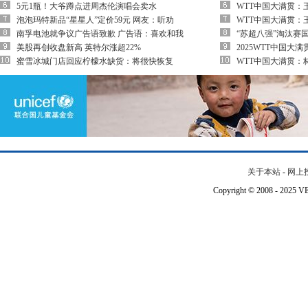
5元1瓶！大爷蹲点进周杰伦演唱会卖水
WTT中国大满贯：
泡泡玛特新品“星星人”定价59元 网友：听劝
WTT中国大满贯：
南孚电池就争议广告语致歉 广告语：喜欢和我
“苏超八强”淘汰赛
美股再创收盘新高 英特尔涨超22%
2025WTT中国大
蜜雪冰城门店回应柠檬水缺货：将很快恢复
WTT中国大满贯：
关于本站
-
网上
Copyright © 2008 - 202