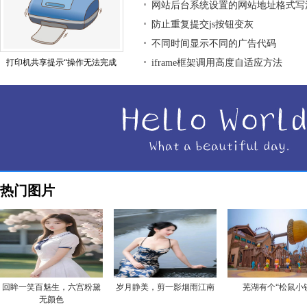
网站后台系统设置的网站地址格式写
防止重复提交js按钮变灰
不同时间显示不同的广告代码
打印机共享提示“操作无法完成
iframe框架调用高度自适应方法
热门图片
回眸一笑百魅生，六宫粉黛
岁月静美，剪一影烟雨江南
芜湖有个“松鼠小
无颜色