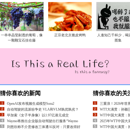
一串串晶莹剔透的葡萄，像
正宗老北京脆皮烤鸭
人逢知己千杯少，喝
一颗颗宝石挂在藤
图集
猜你喜欢的新闻
猜你喜欢的关
OpenAI发布视频生成模型Sora2
三重浪！2026年
自动驾驶的流派纷争史 VLA和VLM孰优孰劣？
WTT大满贯：孙颖
毕加索《女子半身像》以1.97亿港元成交
WTT中国大满贯：
Waymo将推出企业版自动驾驶出行服务“Waymo
2025年WTT中
刘慈欣称不介意修改三体遭AI反对：只要改得好
WTT中国大满贯：