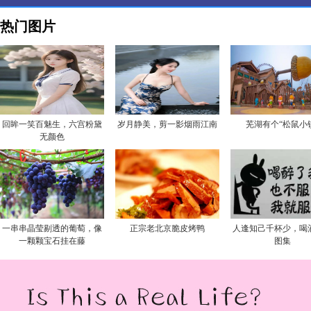
热门图片
回眸一笑百魅生，六宫粉黛
岁月静美，剪一影烟雨江南
芜湖有个“松鼠小
无颜色
一串串晶莹剔透的葡萄，像
正宗老北京脆皮烤鸭
人逢知己千杯少，喝
一颗颗宝石挂在藤
图集