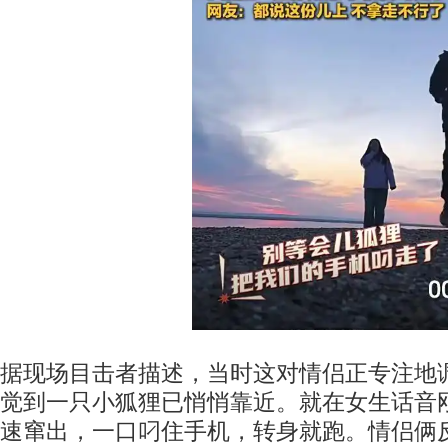
据现场目击者描述，当时这对情侣正专注地
觉到一只小狐狸已悄悄靠近。就在女生话音
速窜出，一口叼住手机，转身就跑。情侣俩