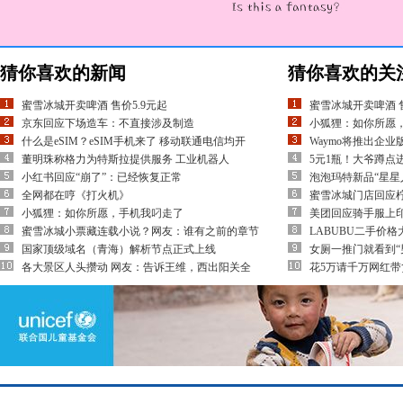
猜你喜欢的新闻
猜你喜欢的关
蜜雪冰城开卖啤酒 售价5.9元起
蜜雪冰城开卖啤酒 售
京东回应下场造车：不直接涉及制造
小狐狸：如你所愿
什么是eSIM？eSIM手机来了 移动联通电信均开
Waymo将推出企业
董明珠称格力为特斯拉提供服务 工业机器人
5元1瓶！大爷蹲点
小红书回应“崩了”：已经恢复正常
泡泡玛特新品“星星
全网都在哼《打火机》
蜜雪冰城门店回应
小狐狸：如你所愿，手机我叼走了
美团回应骑手服上印
蜜雪冰城小票藏连载小说？网友：谁有之前的章节
LABUBU二手价
国家顶级域名（青海）解析节点正式上线
女厕一推门就看到“
各大景区人头攒动 网友：告诉王维，西出阳关全
花5万请千万网红带货