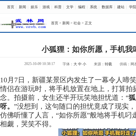
首页
|
新闻
|
娱乐
|
游戏
|
科普
|
文学
|
编程
|
系统
|
数据库
|
建站
|
学
首页
>
新闻
>
社会
> 正文
小狐狸：如你所愿，手机我
2025-10-09 10:38:17
字体：
大
中
小
来源：
转载
供稿：网
10月7日，新疆某景区内发生了一幕令人啼
情侣在游玩时，将手机放置在地上，打算拍
念。拍摄前，女生还半开玩笑地担忧道：“
狐
呀。
”没想到，这句随口的担忧竟成了现实
仿佛听懂了人言，“如你所愿”般地将手机叼
相觑，哭笑不得。