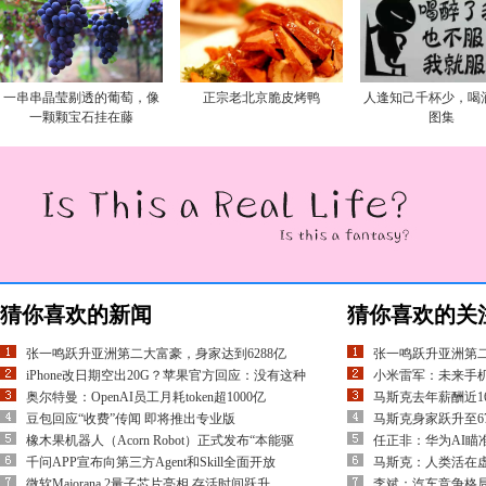
一串串晶莹剔透的葡萄，像
正宗老北京脆皮烤鸭
人逢知己千杯少，喝
一颗颗宝石挂在藤
图集
猜你喜欢的新闻
猜你喜欢的关
张一鸣跃升亚洲第二大富豪，身家达到6288亿
张一鸣跃升亚洲第二
iPhone改日期空出20G？苹果官方回应：没有这种
小米雷军：未来手
奥尔特曼：OpenAI员工月耗token超1000亿
马斯克去年薪酬近16
豆包回应“收费”传闻 即将推出专业版
马斯克身家跃升至67
橡木果机器人（Acorn Robot）正式发布“本能驱
任正非：华为AI瞄
千问APP宣布向第三方Agent和Skill全面开放
马斯克：人类活在
微软Majorana 2量子芯片亮相 存活时间跃升
李斌：汽车竞争格局