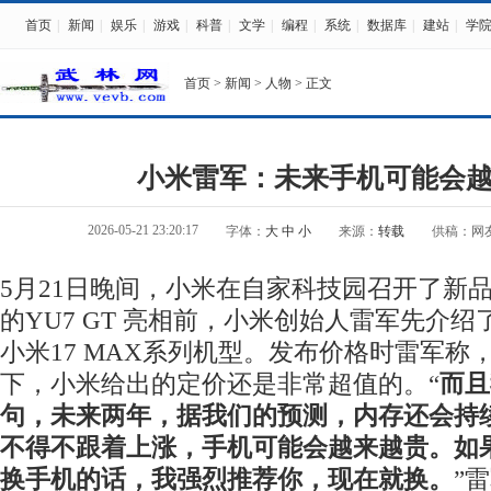
首页
|
新闻
|
娱乐
|
游戏
|
科普
|
文学
|
编程
|
系统
|
数据库
|
建站
|
学
首页
>
新闻
>
人物
> 正文
小米雷军：未来手机可能会
2026-05-21 23:20:17
字体：
大
中
小
来源：
转载
供稿：网
5月21日晚间，小米在自家科技园召开了新
的YU7 GT 亮相前，小米创始人雷军先介
小米17 MAX系列机型。发布价格时雷军称
下，小米给出的定价还是非常超值的。“
而且
句，未来两年，据我们的预测，内存还会持
不得不跟着上涨，手机可能会越来越贵。如
换手机的话，我强烈推荐你，现在就换。
”