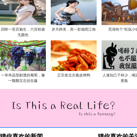
回眸一笑百魅生，六宫粉黛
岁月静美，剪一影烟雨江南
芜湖有个“松鼠小
无颜色
一串串晶莹剔透的葡萄，像
正宗老北京脆皮烤鸭
人逢知己千杯少，喝
一颗颗宝石挂在藤
图集
猜你喜欢的新闻
猜你喜欢的关