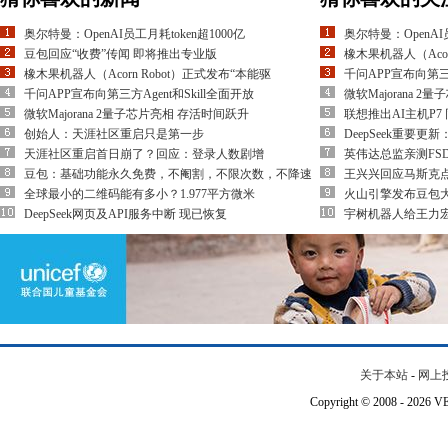
奥尔特曼：OpenAI员工月耗token超1000亿
奥尔特曼：OpenAI员
豆包回应“收费”传闻 即将推出专业版
橡木果机器人（Acor
橡木果机器人（Acorn Robot）正式发布“本能驱
千问APP宣布向第三方
千问APP宣布向第三方Agent和Skill全面开放
微软Majorana 
微软Majorana 2量子芯片亮相 存活时间跃升
联想推出AI主机P7 
创始人：天涯社区重启只是第一步
DeepSeek重要
天涯社区重启首日崩了？回应：登录人数剧增
英伟达总监亲测FSD
豆包：基础功能永久免费，不阉割，不限次数，不降速
王兴兴回应马斯克
全球最小的二维码能有多小？1.977平方微米
火山引擎发布豆包大模型
DeepSeek网页及API服务中断 现已恢复
宇树机器人给王力宏
关于本站
-
网上
Copyright © 2008 - 202