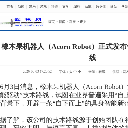
首页
|
新闻
|
娱乐
|
游戏
|
科普
|
文学
|
编程
|
系统
|
数据库
|
建站
|
学
首页
>
新闻
>
科技
> 正文
橡木果机器人（Acorn Robot）正式发
线
2026-06-03 17:20:52
字体：
大
中
小
来源：
转载
供稿：网
6月3日消息，橡木果机器人（Acorn Robo
能驱动”技术路线，试图在业界普遍采用“自
背景下，开辟一条“自下而上”的具身智能新
据了解，该公司的技术路线源于创始团队在