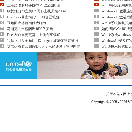
正考虑收购玛莎拉蒂？比亚迪回应
Win10系统常用关
联想推出AI主机P7 同步上线天禧AI 4.0
Windows 10宽
DeepSeek回应“崩了”：服务已恢复
Windows 10激
豆包回应将新增付费订阅
Win10系统恢复
马斯克去年薪酬近1600亿美元
如何清除Win10“搜
DeepSeek重要更新：上线专家模式
Win10系统window
宝马下月起全面启用新Logo：取消镀铬装饰 换
Windows10安装
英伟达总监亲测FSD v14：已经通过了物理图灵
Win10技术预览
关于本站
-
网上
Copyright © 2008 - 202