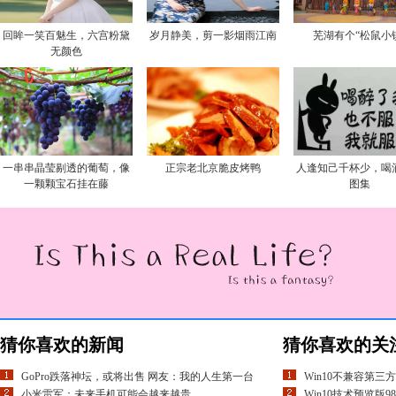
回眸一笑百魅生，六宫粉黛
岁月静美，剪一影烟雨江南
芜湖有个“松鼠小
无颜色
一串串晶莹剔透的葡萄，像
正宗老北京脆皮烤鸭
人逢知己千杯少，喝
一颗颗宝石挂在藤
图集
猜你喜欢的新闻
猜你喜欢的关
GoPro跌落神坛，或将出售 网友：我的人生第一台
Win10不兼容第
小米雷军：未来手机可能会越来越贵
Win10技术预览版