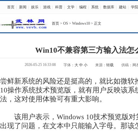
首页
|
新闻
|
娱乐
|
游戏
|
科普
|
文学
|
编程
|
系统
|
数据库
|
建站
|
学
首页
>
OS
>
Windows10
> 正文
Win10不兼容第三方输入法怎
2026-05-25 16:33:08
字体：
大
中
小
来源：
转载
供稿：网
尝鲜新系统的风险还是挺高的，就比如微软推出
10操作系统技术预览版，就有用户反映该系
法，这对使用体验可有重大影响。
该用户表示，Windows 10技术预览版
出现了问题，在文本中只能输入字母。那该