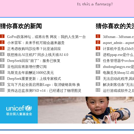
猜你喜欢的新闻
猜你喜欢的关
GoPro跌落神坛，或将出售 网友：我的人生第一台
3dfxman - 3dfxman
小米雷军：未来手机可能会越来越贵
aspnet_admin - asp
正考虑收购玛莎拉蒂？比亚迪回应
计算机中丢失d3dx9_
联想推出AI主机P7 同步上线天禧AI 4.0
进程ppap.exe是什
DeepSeek回应“崩了”：服务已恢复
任务管理器中svchos
豆包回应将新增付费订阅
zhudongfangy
马斯克去年薪酬近1600亿美元
电脑丢失libeay32
DeepSeek重要更新：上线专家模式
无法启动此程序,因此计
宝马下月起全面启用新Logo：取消镀铬装饰 换
解决刺客信条“无
英伟达总监亲测FSD v14：已经通过了物理图灵
运行游戏或软件之后提示