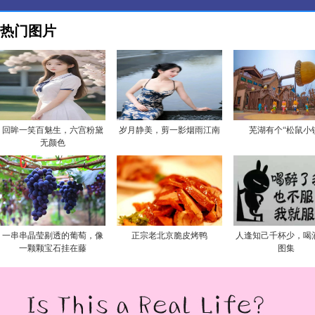
热门图片
回眸一笑百魅生，六宫粉黛
岁月静美，剪一影烟雨江南
芜湖有个“松鼠小
无颜色
一串串晶莹剔透的葡萄，像
正宗老北京脆皮烤鸭
人逢知己千杯少，喝
一颗颗宝石挂在藤
图集