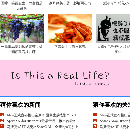
回眸一笑百魅生，六宫粉黛
岁月静美，剪一影烟雨江南
芜湖有个“松鼠小
无颜色
一串串晶莹剔透的葡萄，像
正宗老北京脆皮烤鸭
人逢知己千杯少，喝
一颗颗宝石挂在藤
图集
猜你喜欢的新闻
猜你喜欢的关
Meta正式宣布推出全新AI图像生成模型Muse I
Meta正式宣布推出全
SpaceXAI与Cursor计划最早于周三推出首款AI
SpaceXAI与Cur
马斯克xAI正式更名SpaceXAI，全新logo同步上
马斯克xAI正式更名S