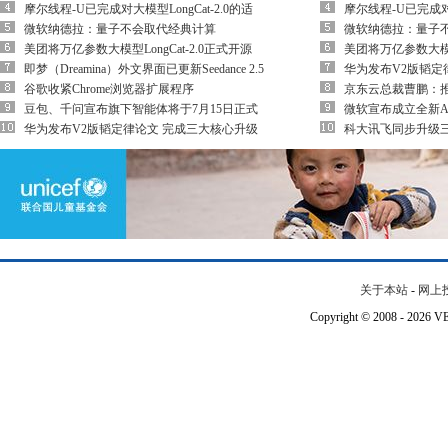
摩尔线程-U已完成对大模型LongCat-2.0的适
摩尔线程-U已完成对大
微软纳德拉：量子不会取代经典计算
微软纳德拉：量子
美团将万亿参数大模型LongCat-2.0正式开源
美团将万亿参数大模型L
即梦（Dreamina）外文界面已更新Seedance 2.5
华为发布V2版韬定
谷歌收紧Chrome浏览器扩展程序
京东云总裁曹鹏：推出
豆包、千问宣布旗下智能体将于7月15日正式
微软宣布成立全新AI业务
华为发布V2版韬定律论文 完成三大核心升级
科大讯飞同步升级三
关于本站
-
网上
Copyright © 2008 - 202