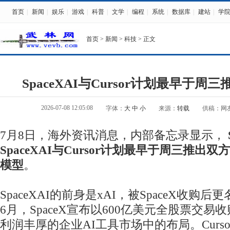
首页
|
新闻
|
娱乐
|
游戏
|
科普
|
文学
|
编程
|
系统
|
数据库
|
建站
|
学
首页
>
新闻
>
科技
> 正文
SpaceXAI与Cursor计划最早于周
2026-07-08 12:05:08
字体：
大
中
小
来源：
转载
供稿：网
7月8日，海外资讯消息，内部备忘录显示，
SpaceXAI与Cursor计划最早于周三推出
模型
。
SpaceXAI的前身是xAI，被SpaceX收购后更
6月，SpaceX宣布以600亿美元全股票交易收购
利润丰厚的企业AI工具市场中的布局。Cursor是A