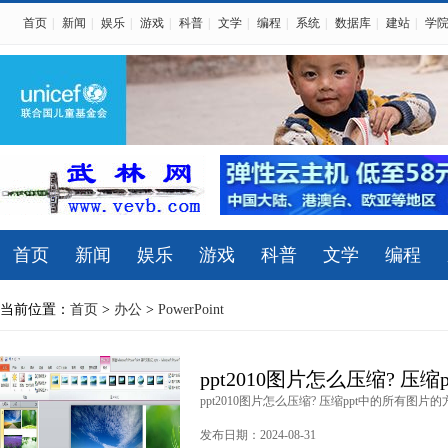
首页
|
新闻
|
娱乐
|
游戏
|
科普
|
文学
|
编程
|
系统
|
数据库
|
建站
|
学
首页
新闻
娱乐
游戏
科普
文学
编程
当前位置：
首页
>
办公
>
PowerPoint
ppt2010图片怎么压缩? 压
ppt2010图片怎么压缩? 压缩ppt中的所有图片的方法
发布日期：2024-08-31