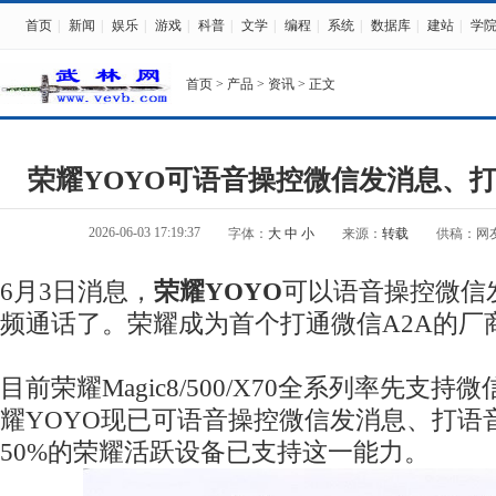
首页
|
新闻
|
娱乐
|
游戏
|
科普
|
文学
|
编程
|
系统
|
数据库
|
建站
|
学
首页
>
产品
>
资讯
> 正文
荣耀YOYO可语音操控微信发消息、
2026-06-03 17:19:37
字体：
大
中
小
来源：
转载
供稿：网
6月3日消息，
荣耀YOYO
可以语音操控微信
频通话了。荣耀成为首个打通微信A2A的厂
目前荣耀Magic8/500/X70全系列率先支持
耀YOYO现已可语音操控微信发消息、打语
50%的荣耀活跃设备已支持这一能力。