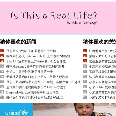
猜你喜欢的新闻
猜你喜欢的关
豆包回应“收费”传闻 即将推出专业版
红魔游戏平板5 Pr
橡木果机器人（Acorn Robot）正式发布“本能驱
荣耀YOYO可语音
千问APP宣布向第三方Agent和Skill全面开放
诺基亚发布首款微聊
微软Majorana 2量子芯片亮相 存活时间跃升
全新问界M9系列正
创始人：天涯社区重启只是第一步
荣耀平板20系列正式
天涯社区重启首日崩了？回应：登录人数剧增
法拉利首款电动车Lu
豆包：基础功能永久免费，不阉割，不限次数，不降速
小米YU7新标准版发布
全球最小的二维码能有多小？1.977平方微米
小米17 Max发布 售
DeepSeek网页及API服务中断 现已恢复
小米发布首款耳夹式
微信支付正式支持PayPal 与PayPal World实
小米YU7 GT正式发