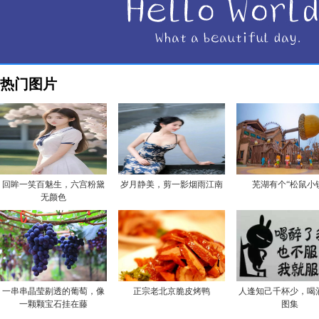
热门图片
回眸一笑百魅生，六宫粉黛
岁月静美，剪一影烟雨江南
芜湖有个“松鼠小
无颜色
一串串晶莹剔透的葡萄，像
正宗老北京脆皮烤鸭
人逢知己千杯少，喝
一颗颗宝石挂在藤
图集