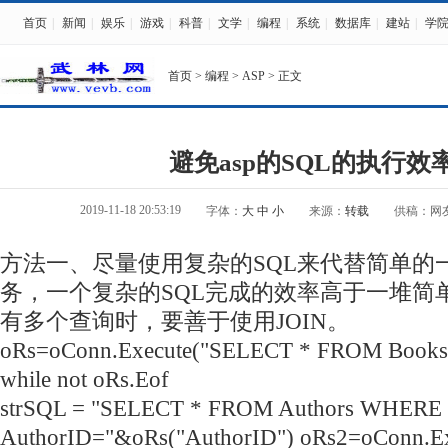
首页
|
新闻
|
娱乐
|
游戏
|
科普
|
文学
|
编程
|
系统
|
数据库
|
建站
|
学
首页
>
编程
>
ASP
> 正文
避免asp的SQL的执行效
2019-11-18 20:53:19
字体：
大
中
小
来源：
转载
供稿：网
方法一、尽量使用复杂的SQL来代替简单的一堆
务，一个复杂的SQL完成的效率高于一堆简单
有多个查询时，要善于使用JOIN。
oRs=oConn.Execute("SELECT * FROM Books
while not oRs.Eof
strSQL = "SELECT * FROM Authors WHERE
AuthorID="&oRs("AuthorID") oRs2=oConn.Ex