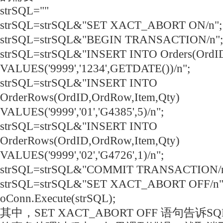
strSQL=""
strSQL=strSQL&"SET XACT_ABORT ON/n";
strSQL=strSQL&"BEGIN TRANSACTION/n";
strSQL=strSQL&"INSERT INTO Orders(OrdID
VALUES('9999','1234',GETDATE())/n";
strSQL=strSQL&"INSERT INTO
OrderRows(OrdID,OrdRow,Item,Qty)
VALUES('9999','01','G4385',5)/n";
strSQL=strSQL&"INSERT INTO
OrderRows(OrdID,OrdRow,Item,Qty)
VALUES('9999','02','G4726',1)/n";
strSQL=strSQL&"COMMIT TRANSACTION/n
strSQL=strSQL&"SET XACT_ABORT OFF/n"
oConn.Execute(strSQL);
其中，SET XACT_ABORT OFF 语句告诉SQ