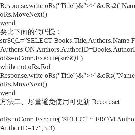
Response.write oRs("Title")&">>"&oRs2("Na
oRs.MoveNext()
wend
要比下面的代码慢：
strSQL="SELECT Books.Title,Authors.Name
Authors ON Authors.AuthorID=Books.Author
oRs=oConn.Execute(strSQL)
while not oRs.Eof
Response.write oRs("Title")&">>"&oRs("Nam
oRs.MoveNext()
wend
方法二、尽量避免使用可更新 Recordset
oRs=oConn.Execute("SELECT * FROM Auth
AuthorID=17",3,3)