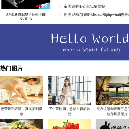
帝国调用DZ论坛精华帖
AMD新旗舰显卡轻松干翻
用灵动标签调用discuz和phpwind的
NVIDIA
热门图片
芭蕾舞蹈表演，真实美到极
下午茶时间，悠然自得的休
充斥这繁华奢靡气息
致
憩
迪拜风景图片