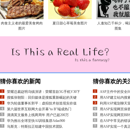
肉食主义者的最爱美食烤肉
夏日甜心草莓美食图片
人逢知己千杯少，喝
图片
图集
猜你喜欢的新闻
猜你喜欢的关
荣耀总裁赵明乌镇演讲：荣耀首款5G手机V30下
ASP主件中的安全
搜狐张朝阳：回归媒体是搜狐重新崛起的关键
用ASP建立站内搜
华为轮值董事长郭平：虚拟技术创造现实价值
利用ASP规划聊天
第六届世界互联网大会开幕“to B”端成热门
用ASP实现网页保
滴滴英文服务上线两周年 用户已超200万
用ASP实现网页BB
华为推出全球至快AI训练集群Atlas900
在ASP中常见的错误
马斯克：特斯拉正组建中国技术团队
用ASP实现一个真