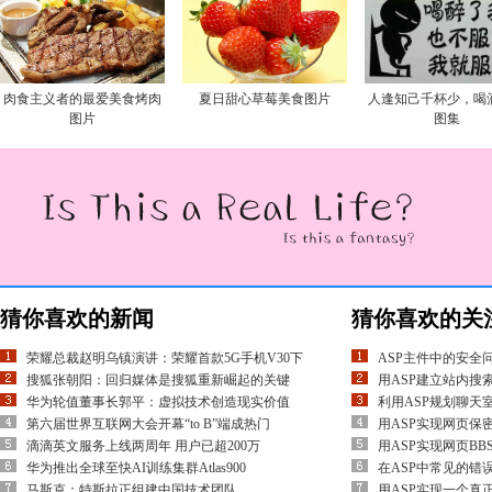
肉食主义者的最爱美食烤肉
夏日甜心草莓美食图片
人逢知己千杯少，喝
图片
图集
猜你喜欢的新闻
猜你喜欢的关
荣耀总裁赵明乌镇演讲：荣耀首款5G手机V30下
ASP主件中的安全
搜狐张朝阳：回归媒体是搜狐重新崛起的关键
用ASP建立站内搜
华为轮值董事长郭平：虚拟技术创造现实价值
利用ASP规划聊天
第六届世界互联网大会开幕“to B”端成热门
用ASP实现网页保
滴滴英文服务上线两周年 用户已超200万
用ASP实现网页BB
华为推出全球至快AI训练集群Atlas900
在ASP中常见的错误
马斯克：特斯拉正组建中国技术团队
用ASP实现一个真