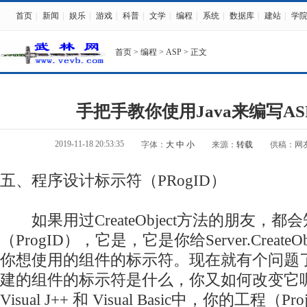
首页
|
新闻
|
娱乐
|
游戏
|
科普
|
文学
|
编程
|
系统
|
数据库
|
建站
|
学
首页
>
编程
>
ASP
> 正文
手把手教你使用Java来编写ASP
2019-11-18 20:53:35
字体：
大
中
小
来源：
转载
供稿：网
五、程序设计标示符（
PR
ogID）
如果用过CreateObject方法的朋友，
（ProgID），它是，它是你给Server.Create
你想使用的
组件
的标示符。现在就有个问题
建的组件的标示符是什么，你又如何改变它
Visual J++ 和 Visual Basic中，你的工程（