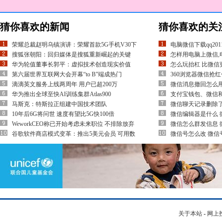
猜你喜欢的新闻
猜你喜欢的关
荣耀总裁赵明乌镇演讲：荣耀首款5G手机V30下
电脑微信下载qq20
搜狐张朝阳：回归媒体是搜狐重新崛起的关键
怎样用电脑上微信,
华为轮值董事长郭平：虚拟技术创造现实价值
怎么玩抬杠 比微信
第六届世界互联网大会开幕“to B”端成热门
360浏览器微信抢红
滴滴英文服务上线两周年 用户已超200万
微信消息撤回怎么
华为推出全球至快AI训练集群Atlas900
支付宝钱包、微信
马斯克：特斯拉正组建中国技术团队
微信聊天记录删除了
10年后6G将问世 速度有望比5G快100倍
微信编辑器是什么 
WeworkCEO称已开始考虑未来职位 不排除放弃
微信怎么群发信息 
谷歌软件商店模式变革：推出5美元会员 可用数
微信号怎么改 微信
关于本站
-
网上