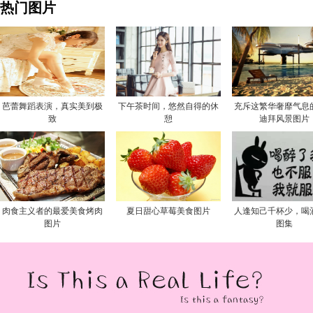
热门图片
芭蕾舞蹈表演，真实美到极
下午茶时间，悠然自得的休
充斥这繁华奢靡气息
致
憩
迪拜风景图片
肉食主义者的最爱美食烤肉
夏日甜心草莓美食图片
人逢知己千杯少，喝
图片
图集