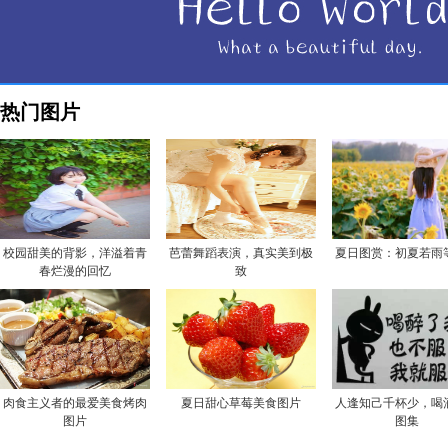
热门图片
校园甜美的背影，洋溢着青
芭蕾舞蹈表演，真实美到极
夏日图赏：初夏若雨
春烂漫的回忆
致
肉食主义者的最爱美食烤肉
夏日甜心草莓美食图片
人逢知己千杯少，喝
图片
图集