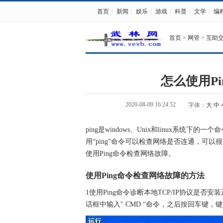
首页
|
新闻
|
娱乐
|
游戏
|
科普
|
文学
|
编
首页
>
网管
>
互助
怎么使用P
2020-08-09 16:24:52
字体：
大
中
ping是windows、Unix和linux系统下的
用“ping”命令可以检查网络是否连通，可
使用Ping命令检查网络故障。
使用Ping命令检查网络故障的方法
1使用Ping命令诊断本地TCP/IP协议是
话框中输入" CMD “命令，之后按回车键，