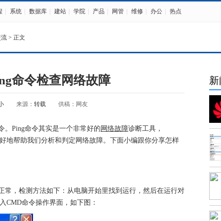
程
|
系统
|
数据库
|
建站
|
学院
|
产品
|
网管
|
维修
|
办公
|
热点
交流
> 正文
ing命令检查网络故障
新
小
来源：
转载
供稿：网友
一个命令。Ping命令其实是一个非常好的
网络故障
诊断工具，
以很好地帮助我们分析和判定网络故障。下面小编跟你分享怎样
否安装正常，检测方法如下：从电脑开始里找到运行，然后在运行对
键入CMD命令操作界面，如下图：