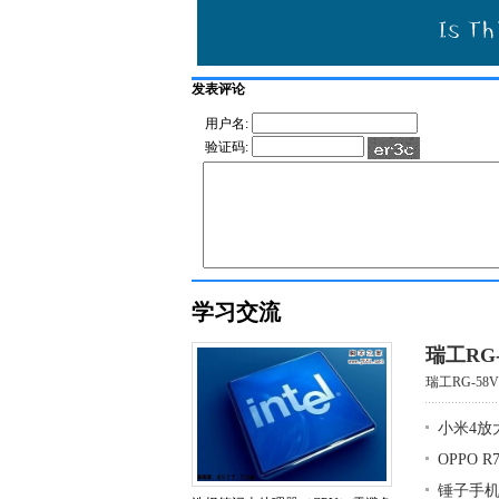
发表评论
用户名:
验证码:
学习交流
瑞工RG
瑞工RG-58
小米4放
OPPO 
锤子手