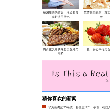
校园甜美的背影，洋溢着青
芭蕾舞蹈表演，真
春烂漫的回忆
致
肉食主义者的最爱美食烤肉
夏日甜心草莓美
图片
猜你喜欢的新闻
华为谈鸿蒙OS系统：将覆盖汽车、手表、机器