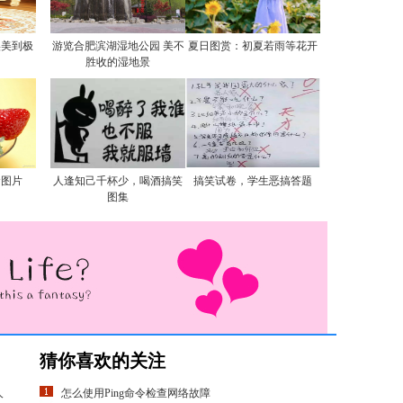
实美到极
游览合肥滨湖湿地公园 美不
夏日图赏：初夏若雨等花开
胜收的湿地景
食图片
人逢知己千杯少，喝酒搞笑
搞笑试卷，学生恶搞答题
图集
猜你喜欢的关注
人
怎么使用Ping命令检查网络故障