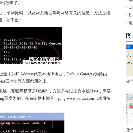
卡出故障了。
C
P地址，子网掩码，以及网关地址等与网络有关的信息，方法是继
如
认检测，如下图：
笔
图
 Address代表本地IP地址，Default Gateway为
路由
怎么
路由器地址等方面都用的上。
电脑与
互联网
是否是联通的，方法是在以上命令操作中，需要
度为例：在命令框中输入：ping www.baidu.com -t然后按
怎