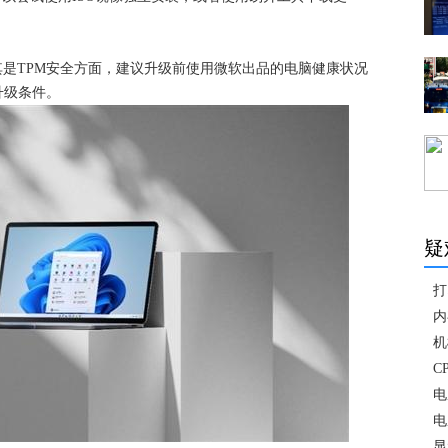
，尤其是TPM安全方面，建议升级前使用微软出品的电脑健康状况
升级条件。
疑
打
内
机
C
电
电
显