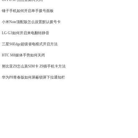
锤子手机如何开启单手拨号面板
小米Note顶配版怎么设置默认拨号卡
LG G3如何开启来电翻转静音
三星S6Edge超级省电模式开启方法
HTC M8媒体手势如何关闭
努比亚Z9怎么装SIM卡 Z9插手机卡方法
华为P8青春版如何屏蔽锁屏下拉通知栏