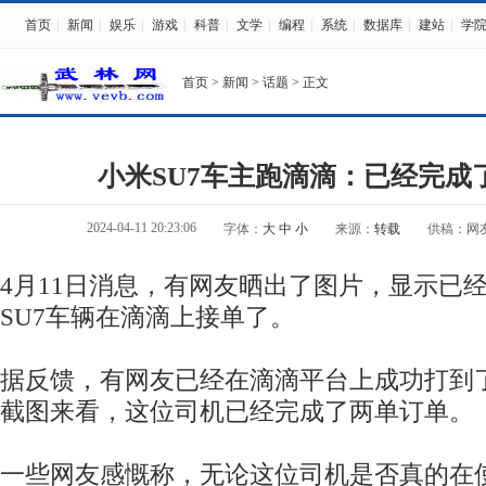
首页
|
新闻
|
娱乐
|
游戏
|
科普
|
文学
|
编程
|
系统
|
数据库
|
建站
|
学
首页
>
新闻
>
话题
> 正文
小米SU7车主跑滴滴：已经完成
2024-04-11 20:23:06
字体：
大
中
小
来源：
转载
供稿：网
4月11日消息，有网友晒出了图片，显示已
SU7车辆在滴滴上接单了。
据反馈，有网友已经在滴滴平台上成功打到了
截图来看，这位司机已经完成了两单订单。
一些网友感慨称，无论这位司机是否真的在使