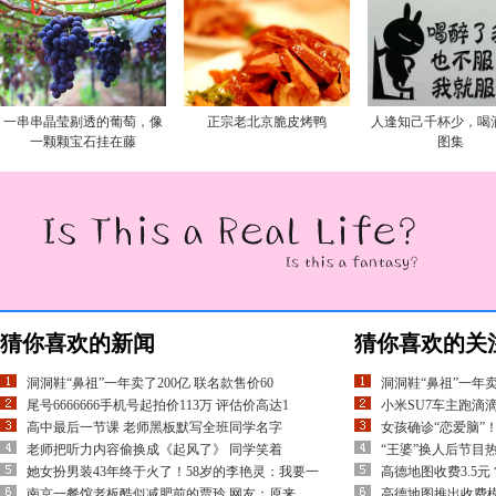
一串串晶莹剔透的葡萄，像
正宗老北京脆皮烤鸭
人逢知己千杯少，喝
一颗颗宝石挂在藤
图集
猜你喜欢的新闻
猜你喜欢的关
洞洞鞋“鼻祖”一年卖了200亿 联名款售价60
洞洞鞋“鼻祖”一年卖
尾号6666666手机号起拍价113万 评估价高达1
小米SU7车主跑滴
高中最后一节课 老师黑板默写全班同学名字
女孩确诊“恋爱脑”
老师把听力内容偷换成《起风了》 同学笑着
“王婆”换人后节目热
她女扮男装43年终于火了！58岁的李艳灵：我要一
高德地图收费3.5
南京一餐馆老板酷似减肥前的贾玲 网友：原来
高德地图推出收费模