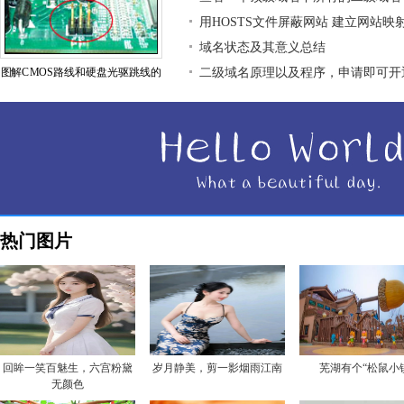
用HOSTS文件屏蔽网站 建立网站映
域名状态及其意义总结
图解CMOS路线和硬盘光驱跳线的
二级域名原理以及程序，申请即可开
热门图片
回眸一笑百魅生，六宫粉黛
岁月静美，剪一影烟雨江南
芜湖有个“松鼠小
无颜色