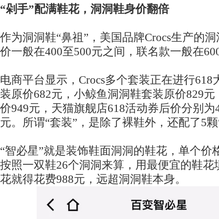
“剁手”配满鞋花，洞洞鞋身价翻倍
作为洞洞鞋“鼻祖”，美国品牌Crocs生产的
价一般在400至500元之间，联名款一般在60
电商平台显示，Crocs多个套装正在进行61
装原价682元，小鲸鱼洞洞鞋套装原价829
价949元，天猫旗舰店618活动券后价分别为48
元。所谓“套装”，是除了裸鞋外，还配了5颗
“智必星”就是装饰鞋面洞洞的鞋花，单个价格
按照一双鞋26个洞洞来算，用最便宜的鞋花
花就得花费988元，远超洞洞鞋本身。