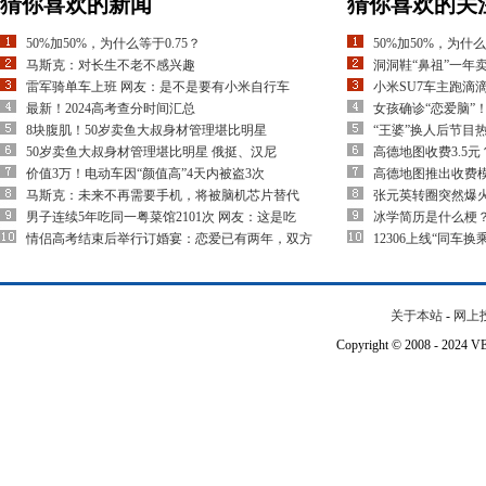
猜你喜欢的新闻
猜你喜欢的关
50%加50%，为什么等于0.75？
50%加50%，为什么
马斯克：对长生不老不感兴趣
洞洞鞋“鼻祖”一年卖
雷军骑单车上班 网友：是不是要有小米自行车
小米SU7车主跑滴
最新！2024高考查分时间汇总
女孩确诊“恋爱脑”
8块腹肌！50岁卖鱼大叔身材管理堪比明星
“王婆”换人后节目热
50岁卖鱼大叔身材管理堪比明星 俄挺、汉尼
高德地图收费3.5
价值3万！电动车因“颜值高”4天内被盗3次
高德地图推出收费模
马斯克：未来不再需要手机，将被脑机芯片替代
张元英转圈突然爆
男子连续5年吃同一粤菜馆2101次 网友：这是吃
冰学简历是什么梗
情侣高考结束后举行订婚宴：恋爱已有两年，双方
12306上线“同车
关于本站
-
网上
Copyright © 2008 - 202