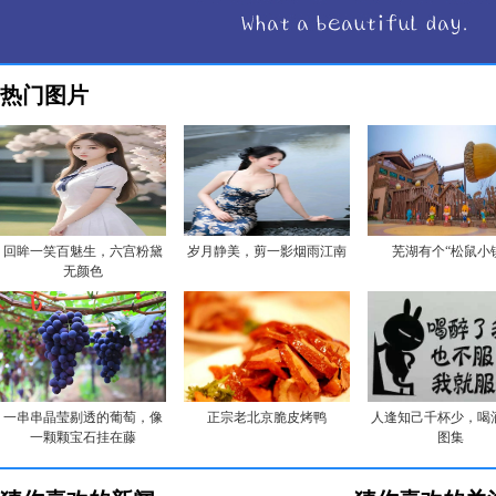
热门图片
回眸一笑百魅生，六宫粉黛
岁月静美，剪一影烟雨江南
芜湖有个“松鼠小
无颜色
一串串晶莹剔透的葡萄，像
正宗老北京脆皮烤鸭
人逢知己千杯少，喝
一颗颗宝石挂在藤
图集