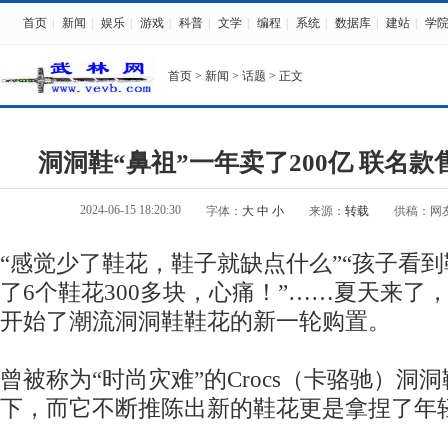
首页
|
新闻
|
娱乐
|
游戏
|
科普
|
文学
|
编程
|
系统
|
数据库
|
建站
|
学
首页
>
新闻
>
话题
> 正文
洞洞鞋“鼻祖”一年卖了200亿 联名款售
2024-06-15 18:20:30
字体：
大
中
小
来源：
转载
供稿：网
“感觉少了鞋花，鞋子就缺点什么”“孩子看到
了6个鞋花300多块，心痛！”……夏天来了，
开始了潮流洞洞鞋鞋花的新一轮购置。
曾被称为“时尚灾难”的Crocs（卡骆驰）洞
下，而它不断推陈出新的鞋花更是拿捏了年