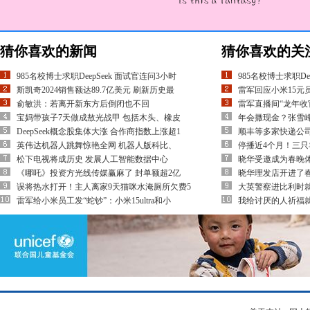
猜你喜欢的新闻
猜你喜欢的关
985名校博士求职DeepSeek 面试官连问3小时
985名校博士求职De
斯凯奇2024销售额达89.7亿美元 刷新历史最
雷军回应小米15元
俞敏洪：若离开新东方后倒闭也不回
雷军直播间“龙年收
宝妈带孩子7天做成敖光战甲 包括木头、橡皮
年会撒现金？张雪
DeepSeek概念股集体大涨 合作商指数上涨超1
顺丰等多家快递公
英伟达机器人跳舞惊艳全网 机器人版科比、
停播近4个月！三只
松下电视将成历史 发展人工智能数据中心
晓华受邀成为春晚
《哪吒》投资方光线传媒赢麻了 封单额超2亿
晓华理发店开进了
误将热水打开！主人离家9天猫咪水淹厕所欠费5
大英警察进比利时
雷军给小米员工发“蛇钞”：小米15ultra和小
我给讨厌的人祈福