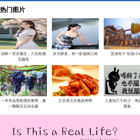
热门图片
回眸一笑百魅生，六宫粉黛
岁月静美，剪一影烟雨江南
芜湖有个“松鼠小
无颜色
一串串晶莹剔透的葡萄，像
正宗老北京脆皮烤鸭
人逢知己千杯少，喝
一颗颗宝石挂在藤
图集