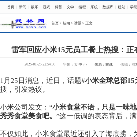
首页
|
新闻
|
娱乐
|
游戏
|
科普
|
文学
|
编程
|
系统
|
数据库
|
建站
|
学
首页
>
新闻
>
话题
> 正文
雷军回应小米15元员工餐上热搜：正
2025-01-25 22:54:08
字体：
大
中
小
来源：
转载
供稿：网
1月25日消息，近日，话题#
小米全球总部1
搜，引发热议。
小米公司发文：“
小米食堂不语，只是一味地
秀秀食堂美食吧。
”这一低调的表态背后，
不仅如此，小米食堂最近还引入了海底捞，