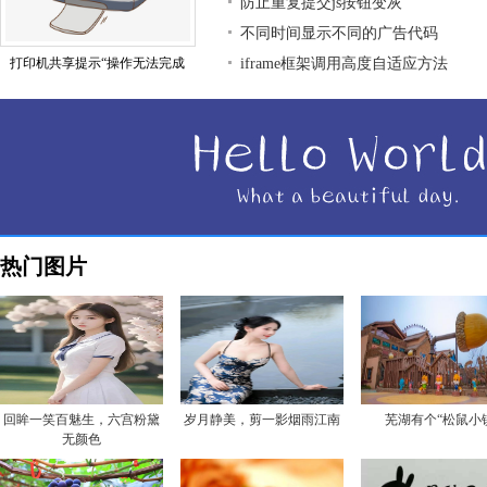
防止重复提交js按钮变灰
不同时间显示不同的广告代码
打印机共享提示“操作无法完成
iframe框架调用高度自适应方法
热门图片
回眸一笑百魅生，六宫粉黛
岁月静美，剪一影烟雨江南
芜湖有个“松鼠小
无颜色