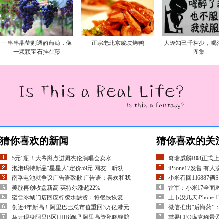
一串串晶莹剔透的葡萄，像
正宗老北京脆皮烤鸭
人逢知己千杯少，喝
一颗颗宝石挂在藤
图集
猜你喜欢的新闻
猜你喜欢的关
5元1瓶！大爷蹲点进周杰伦演唱会卖水
奇瑞威麟R08正式上市
泡泡玛特新品“星星人”定价59元 网友：听劝
iPhone17发售 
南孚电池就争议广告语致歉 广告语：喜欢和我
小米召回116887
美股再创收盘新高 英特尔涨超22%
雷军：小米17全面对
蜜雪冰城门店回应柠檬水缺货：将很快恢复
上市没几天iPhone
创近4年新高！阿里巴巴总市值重回3万亿港元
微信推出“后悔药”
马云现身阿里B区HHB酒吧 阿里高管邵晓锋陪
苹果CEO库克称最爱“