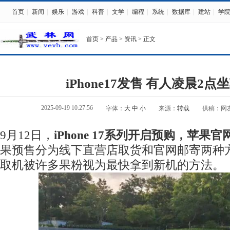
首页
|
新闻
|
娱乐
|
游戏
|
科普
|
文学
|
编程
|
系统
|
数据库
|
建站
|
学
首页
>
产品
>
资讯
> 正文
iPhone17发售 有人凌晨2点
2025-09-19 10:27:56
字体：
大
中
小
来源：
转载
供稿：网
9月12日，
iPhone 17系列开启预购，苹果
果预售分为线下直营店取货和官网邮寄两种方
取机被许多果粉视为最快拿到新机的方法。