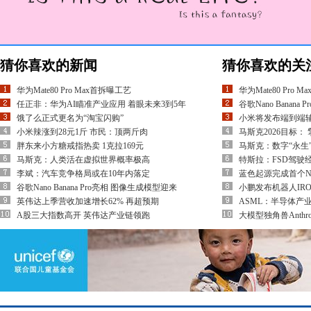
猜你喜欢的新闻
猜你喜欢的关
华为Mate80 Pro Max首拆曝工艺
华为Mate80 Pro 
任正非：华为AI瞄准产业应用 着眼未来3到5年
谷歌Nano Banan
饿了么正式更名为“淘宝闪购”
小米将发布端到端辅
小米辣涨到28元1斤 市民：顶两斤肉
马斯克2026目标：
胖东来小方糖戒指热卖 1克拉169元
马斯克：数字“永生
马斯克：人类活在虚拟世界概率极高
特斯拉：FSD驾驶
李斌：汽车竞争格局或在10年内落定
蓝色起源完成首个N
谷歌Nano Banana Pro亮相 图像生成模型迎来
小鹏发布机器人IRO
英伟达上季营收加速增长62% 再超预期
ASML：半导体产
A股三大指数高开 英伟达产业链领跑
大模型独角兽Anthr