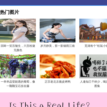
热门图片
回眸一笑百魅生，六宫粉黛
岁月静美，剪一影烟雨江南
芜湖有个“松鼠小
无颜色
一串串晶莹剔透的葡萄，像
正宗老北京脆皮烤鸭
人逢知己千杯少，喝
一颗颗宝石挂在藤
图集