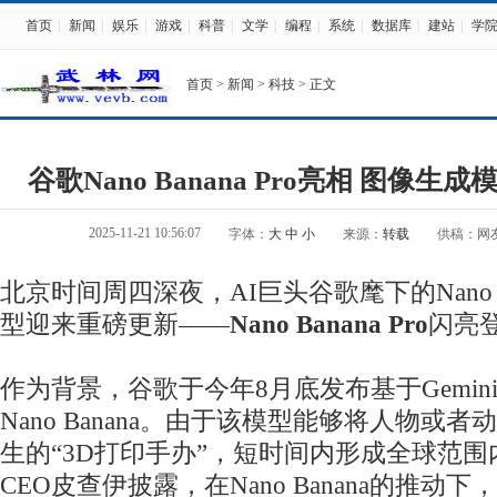
首页
|
新闻
|
娱乐
|
游戏
|
科普
|
文学
|
编程
|
系统
|
数据库
|
建站
|
学
首页
>
新闻
>
科技
> 正文
谷歌Nano Banana Pro亮相 图像
2025-11-21 10:56:07
字体：
大
中
小
来源：
转载
供稿：网
北京时间周四深夜，AI巨头谷歌麾下的Nano B
型迎来重磅更新——
Nano Banana Pro
闪亮
作为背景，谷歌于今年8月底发布基于Gemini 2.
Nano Banana。由于该模型能够将人物或
生的“3D打印手办”，短时间内形成全球范
CEO皮查伊披露，在Nano Banana的推动下，