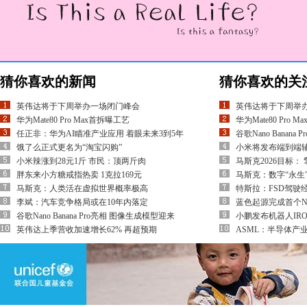
猜你喜欢的新闻
猜你喜欢的关
英伟达将于下周举办一场闭门峰会
英伟达将于下周举
华为Mate80 Pro Max首拆曝工艺
华为Mate80 Pro 
任正非：华为AI瞄准产业应用 着眼未来3到5年
谷歌Nano Banan
饿了么正式更名为“淘宝闪购”
小米将发布端到端辅
小米辣涨到28元1斤 市民：顶两斤肉
马斯克2026目标：
胖东来小方糖戒指热卖 1克拉169元
马斯克：数字“永生
马斯克：人类活在虚拟世界概率极高
特斯拉：FSD驾驶
李斌：汽车竞争格局或在10年内落定
蓝色起源完成首个N
谷歌Nano Banana Pro亮相 图像生成模型迎来
小鹏发布机器人IRO
英伟达上季营收加速增长62% 再超预期
ASML：半导体产