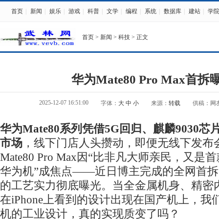
首页
|
新闻
|
娱乐
|
游戏
|
科普
|
文学
|
编程
|
系统
|
数据库
|
建站
|
学
首页
>
新闻
>
科技
> 正文
华为Mate80 Pro Max首
2025-12-07 16:51:00
字体：
大
中
小
来源：
转载
供稿：网
华为Mate80系列凭借5G回归、麒麟9030芯
市场
，线下门店人头攒动，即便无线下发布
Mate80 Pro Max因“比非凡大师亲民，又
华为机”成焦点——近日博主完成的全网首
的工艺实力彻底曝光。当全金属机身、精密
在iPhone上看到的设计出现在国产机上，
机的工业设计，真的实现质变了吗？