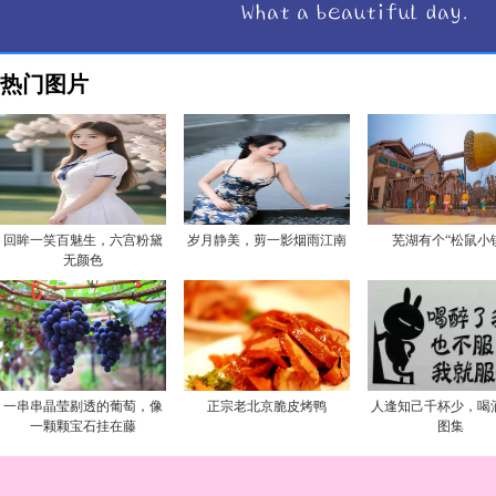
热门图片
回眸一笑百魅生，六宫粉黛
岁月静美，剪一影烟雨江南
芜湖有个“松鼠小
无颜色
一串串晶莹剔透的葡萄，像
正宗老北京脆皮烤鸭
人逢知己千杯少，喝
一颗颗宝石挂在藤
图集