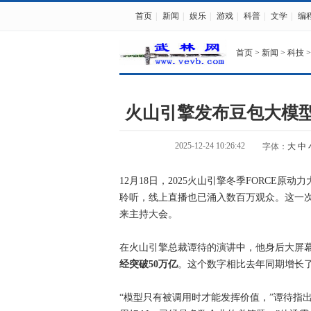
首页
|
新闻
|
娱乐
|
游戏
|
科普
|
文学
|
编
首页
>
新闻
>
科技
>
火山引擎发布豆包大模型1.
2025-12-24 10:26:42
字体：
大
中
12月18日，2025火山引擎冬季FORCE
聆听，线上直播也已涌入数百万观众。这一
来主持大会。
在火山引擎总裁谭待的演讲中，他身后大屏
经突破50万亿
。这个数字相比去年同期增长
“模型只有被调用时才能发挥价值，”谭待指出