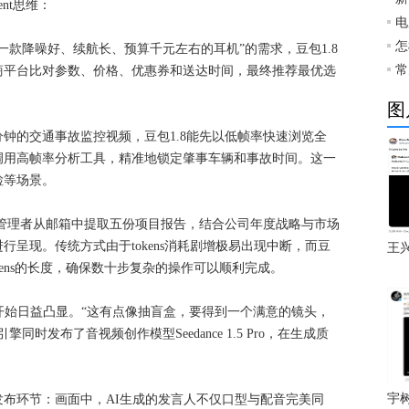
nt思维：
电
怎
一款降噪好、续航长、预算千元左右的耳机”的需求，豆包1.8
常
商平台比对参数、价格、优惠券和送达时间，最终推荐最优选
图
分钟的交通事故监控视频，豆包1.8能先以低帧率快速浏览全
调用高帧率分析工具，精准地锁定肇事车辆和事故时间。这一
检等场景。
业管理者从邮箱中提取五份项目报告，结合公司年度战略与市场
呈现。传统方式由于tokens消耗剧增极易出现中断，而豆
王
kens的长度，确保数十步复杂的操作可以顺利完成。
开始日益凸显。“这有点像抽盲盒，要得到一个满意的镜头，
时发布了音视频创作模型Seedance 1.5 Pro，在生成质
宇
布环节：画面中，AI生成的发言人不仅口型与配音完美同