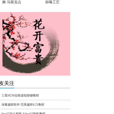
舞 马斯克点
拆曝工艺
友关注
三星i9250去除虚拟按键教程
绿毒越狱软件 完美越狱4.21教程
htcg15怎么刷机？htcg15刷机教程