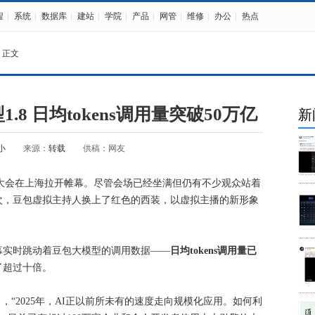
程
|
系统
|
数据库
|
建站
|
学院
|
产品
|
网管
|
维修
|
办公
|
热点
 正文
8 日均tokens调用量突破50万亿
新
小
来源：
转载
供稿：网友
原动力大会在上海拉开帷幕。尽管会场已经坐满但仍有不少观众站着
次，豆包虚拟主持人换上了红色的西装，以虚拟主播的新形象
幕实时跳动着豆包大模型的调用数据——
日均tokens调用量已
了超过十倍。
，“2025年，AI正以前所未有的速度走向规模化应用。如何利