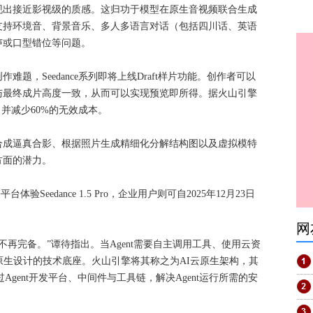
现出接近影视级的质感。这归功于模型在原生音视频联合生成
支持环境音、背景音乐、多人多语言对话（包括四川话、英语
声或口型错位等问题。
题，Seedance系列即将上线Draft样片功能。创作者可以
与最终成片高度一致，从而可以实现预览即所得。据火山引擎
并减少60%的无效成本。
合成逼真合影、根据照片生成精细化分解结构图以及虚拟模特
方面的潜力。
Seedance 1.5 Pro，企业用户则可自2025年12月23日
网
已经不再完备。”谭待指出。当Agent需要自主调用工具、使用云资
原生设计的技术底座。火山引擎将其称之为AI云原生架构，其
Agent开发平台、中间件与工具链，解决Agent运行所需的安