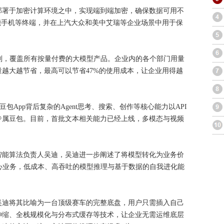
部署于加密计算环境之中，实现端到端加密，确保数据可用不
智能手机等终端，并在上汽大众和美中艾瑞等企业场景中用于保
划，覆盖所有按量付费的大模型产品。企业内的各个部门用量
越大越节省，最高可以节省47%的使用成本，让企业用得越
包App背后复杂的Agent思考、搜索、创作等核心能力以API
专属豆包。目前，首批文本相关能力已经上线，多模态与视频
智能算法负责人吴迪，吴迪进一步阐述了将模型转化为业务价
心业务，低成本、高吞吐的模型推理与基于数据的自我进化能
吴迪将其比喻为一台顶级赛车的完整底盘，用户只需插入自己
伸缩、全栈规模化与分布式缓存等技术，让企业无需运维底层