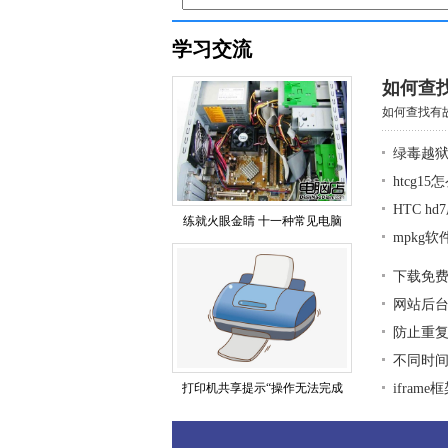
学习交流
如何查
如何查找有故
绿毒越狱
htcg1
HTC h
练就火眼金睛 十一种常见电脑
mpkg
下载免
网站后
防止重复
不同时
打印机共享提示“操作无法完成
ifra