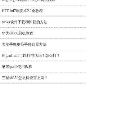
HTC hd7刷安卓2.2全教程
mpkg软件下载和卸载的方法
华为c8860刷机教程
美萌手账更换手账背景方法
用ipad mini可以打电话吗？怎么打？
苹果ipad2使用教程
三星s6352怎么样设置上网？