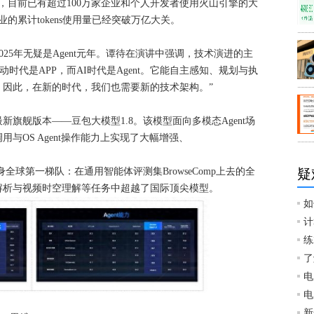
，目前已有超过100万家企业和个人开发者使用火山引擎的大
的累计tokens使用量已经突破万亿大关。
2025年无疑是Agent元年。谭待在演讲中强调，技术演进的主
时代是APP，而AI时代是Agent。它能自主感知、规划与执
。因此，在新的时代，我们也需要新的技术架构。”
旗舰版本——豆包大模型1.8。该模型面向多模态Agent场
与OS Agent操作能力上实现了大幅增强、
全球第一梯队：在通用智能体评测集BrowseComp上去的全
疑
解析与视频时空理解等任务中超越了国际顶尖模型。
如
计
练
了
电
电
新