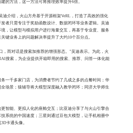
自建的方法，这一方法可将推理效率提升6倍。
。吴迪介绍，火山方舟基于开源框架VeRL，打造了高效的强化
开发者只需专注于奖励函数设计、数据闭环等业务逻辑。吴迪
环境，让模型与模拟用户进行海量交互，再基于专业度、服务
关键业务上的问题解决率提升了大约10个百分点。
口，而对话是搜索加推荐的增强形态。”吴迪表示。为此，火
AI搜索，为企业提供开箱即用的搜索、推荐、问答一体化能
经服务一千多家门店，为消费者节约了几成之多的点餐时间；华
交易全场景；猿辅导将大模型深度融入教学闭环；同济大学师生
。
的更智能、更拟人化的座舱交互；比亚迪分享了与火山引擎合
车技系统的中国速度；三星则通过豆包大模型，让手机相册中
3D卡通头像。