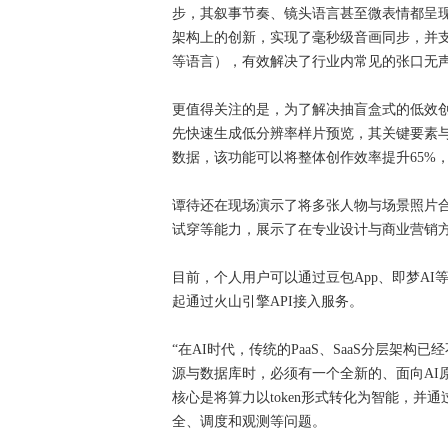
步，其叙事节奏、镜头语言甚至微表情都呈
架构上的创新，实现了毫秒级音画同步，并
等语言），有效解决了行业内常见的张口无
更值得关注的是，为了解决抽盲盒式的低效创作难
先快速生成低分辨率样片预览，其关键要素
数据，该功能可以将整体创作效率提升65%，
谭待还在现场演示了将多张人物与场景照片
试穿等能力，展示了在专业设计与商业营销
目前，个人用户可以通过豆包App、即梦AI等平台体验
起通过火山引擎API接入服务。
“在AI时代，传统的PaaS、SaaS分层架构
源与数据库时，必须有一个全新的、面向AI
核心是将算力以token形式转化为智能，并通过
全、调度和观测等问题。