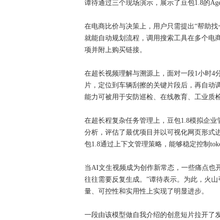
谭待通过三个现场演示，展示了豆包1.8的Age
在电商比价与决策上，用户只需提出“帮助找
就能自动规划流程，调用搜索工具在多个电
项并附上购买链接。
在超长视频理解与溯源上，面对一段1小时4
片，定位到车辆刮擦的关键片段后，再自动
能力可被用于安防巡检、在线教育、工业质
在超长程复杂任务管理上，豆包1.8模拟企
分析，评估了最优项目并以可视化网页形式进行
包1.8通过上下文管理策略，能够稳定控制to
当AI文生视频成为创作新常态，一些痛点也
往往需要反复生成。”谭待表示。为此，火山引擎同
量、可控性和实用性上实现了明显进步。
一段由该模型做自我介绍的创意短片拉开了发