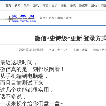
首页
|
新闻
|
娱乐
|
游戏
|
科普
|
文学
|
编程
|
系统
|
数据库
|
建站
|
学
首页
>
热点
>
微信
> 正文
微信“史诗级”更新 登录方
2026-05-24 18:08:36
字体：
大
中
小
来源：
转载
供稿：网
最近这段时间，
微信真的是一刻都没闲着！
从手机端到电脑端，
而且目前测试下来
这几个功能都很实用，
话不多说，
一起来挨个给你们盘一盘~