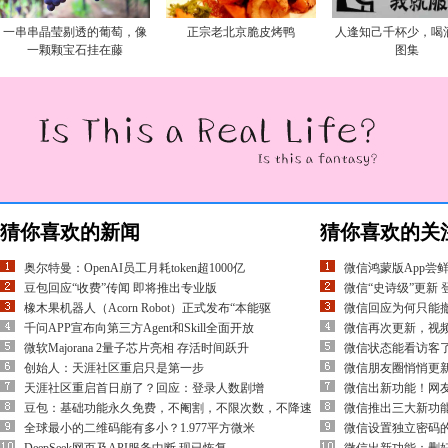
一串串晶莹剔透的葡萄，像
正宗老北京脆皮烤鸭
人逢知己千杯少，喝
一颗颗宝石挂在藤
图集
猜你喜欢的新闻
猜你喜欢的关
奥尔特曼：OpenAI员工月耗token超1000亿
微信鸿蒙版App尝
豆包回应“收费”传闻 即将推出专业版
微信“史诗级”更新
橡木果机器人（Acorn Robot）正式发布“本能驱
微信回应为何只能
千问APP宣布向第三方Agent和Skill全面开放
微信再次更新，视
微软Majorana 2量子芯片亮相 存活时间跃升
微信状态能看访客
创始人：天涯社区重启只是第一步
微信朋友圈悄悄更新
天涯社区重启首日崩了？回应：登录人数剧增
微信出新功能！网友
豆包：基础功能永久免费，不阉割，不限次数，不降速
微信推出三大新功
全球最小的二维码能有多小？1.977平方微米
微信设置独立密码