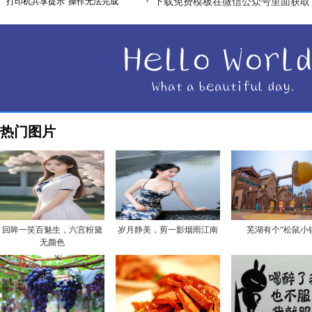
打印机共享提示“操作无法完成
下载免费模板在微信公众号里面获取
热门图片
回眸一笑百魅生，六宫粉黛
岁月静美，剪一影烟雨江南
芜湖有个“松鼠小
无颜色