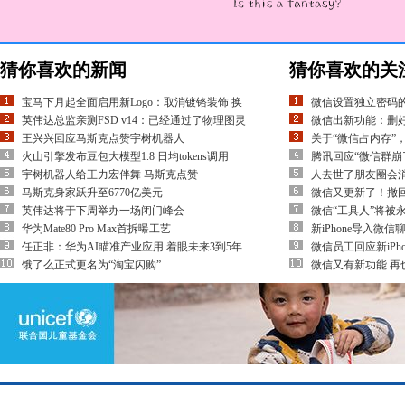
猜你喜欢的新闻
猜你喜欢的关
宝马下月起全面启用新Logo：取消镀铬装饰 换
微信设置独立密码
英伟达总监亲测FSD v14：已经通过了物理图灵
微信出新功能：删
王兴兴回应马斯克点赞宇树机器人
关于“微信占内存”
火山引擎发布豆包大模型1.8 日均tokens调用
腾讯回应“微信群崩
宇树机器人给王力宏伴舞 马斯克点赞
人去世了朋友圈会
马斯克身家跃升至6770亿美元
微信又更新了！撤
英伟达将于下周举办一场闭门峰会
微信“工具人”将被
华为Mate80 Pro Max首拆曝工艺
新iPhone导入微
任正非：华为AI瞄准产业应用 着眼未来3到5年
微信员工回应新iPh
饿了么正式更名为“淘宝闪购”
微信又有新功能 再