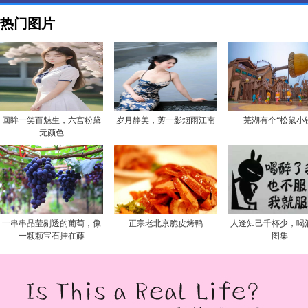
热门图片
回眸一笑百魅生，六宫粉黛
岁月静美，剪一影烟雨江南
芜湖有个“松鼠小
无颜色
一串串晶莹剔透的葡萄，像
正宗老北京脆皮烤鸭
人逢知己千杯少，喝
一颗颗宝石挂在藤
图集