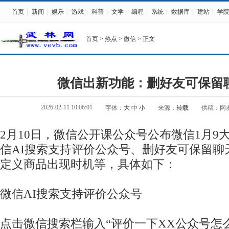
首页
|
新闻
|
娱乐
|
游戏
|
科普
|
文学
|
编程
|
系统
|
数据库
|
建站
|
学
首页
>
热点
>
微信
> 正文
微信出新功能：删好友可保留
2026-02-11 10:06:01
字体：
大
中
小
来源：
转载
供稿：网
2月10日，微信公开课公众号公布微信1月9
信AI搜索支持评价公众号、删好友可保留聊
定义商品出现时机等，具体如下：
微信AI搜索支持评价公众号
点击微信搜索栏输入“评价一下XX公众号怎么