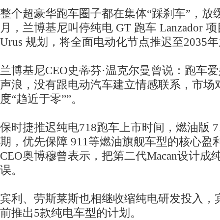
整个超豪华跑车圈子都在集体“踩刹车”，放
月，兰博基尼叫停纯电 GT 跑车 Lanzador
Urus 规划，将全面电动化节点推迟至2035
兰博基尼CEO史蒂芬·温克尔曼曾说：跑车
声浪，没有跟电动汽车建立情感联系，市场
度“趋近于零””。
保时捷推迟纯电718跑车上市时间，燃油版 7
期，优先保障 911等燃油旗舰车型的核心盈
CEO奥博穆曾表示，把第二代Macan设计
误。
宾利、劳斯莱斯也相继收缩纯电研发投入，宾
前推出5款纯电车型的计划。