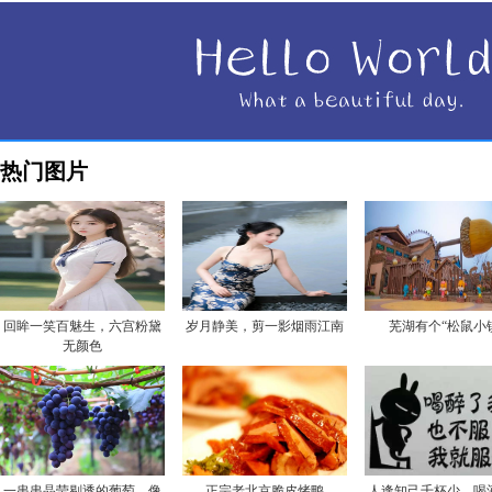
热门图片
回眸一笑百魅生，六宫粉黛
岁月静美，剪一影烟雨江南
芜湖有个“松鼠小
无颜色
一串串晶莹剔透的葡萄，像
正宗老北京脆皮烤鸭
人逢知己千杯少，喝