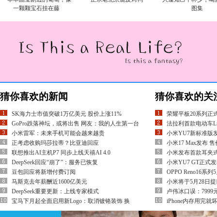
一颗颗宝石挂在藤
图集
猜你喜欢的新闻
猜你喜欢的关
SK海力士市值突破1万亿美元 股价上涨11%
荣耀平板20系列正式
GoPro跌落神坛，或将出售 网友：我的人生第一台
法拉利首款电动车Lu
小米雷军：未来手机可能会越来越贵
小米YU7新标准版发布
正考虑收购玛莎拉蒂？比亚迪回应
小米17 Max发布 售
联想推出AI主机P7 同步上线天禧AI 4.0
小米发布首款耳夹式
DeepSeek回应“崩了”：服务已恢复
小米YU7 GT正式发
豆包回应将新增付费订阅
OPPO Reno16系列
马斯克去年薪酬近1600亿美元
小米将于5月28日提
DeepSeek重要更新：上线专家模式
卢伟冰口误：7999
宝马下月起全面启用新Logo：取消镀铬装饰 换
iPhone内存用完