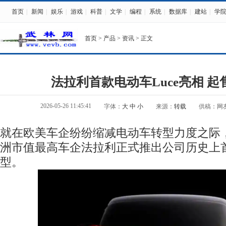
首页
|
新闻
|
娱乐
|
游戏
|
科普
|
文学
|
编程
|
系统
|
数据库
|
建站
|
学
首页
>
产品
>
资讯
> 正文
法拉利首款电动车Luce亮相 起售
2026-05-26 11:45:41
字体：
大
中
小
来源：
转载
供稿：网
就在欧美车企纷纷缩减电动车转型力度之际
洲市值最高车企法拉利正式推出公司历史上
型。