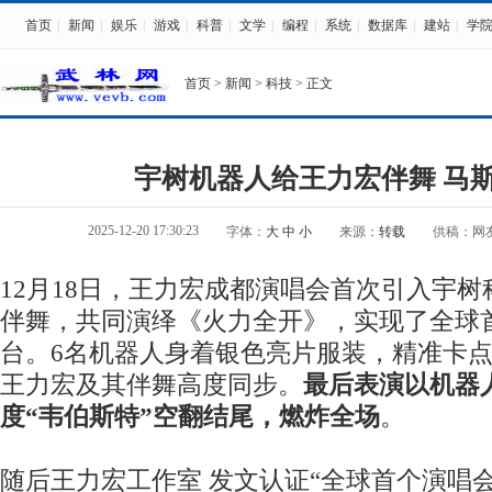
首页
|
新闻
|
娱乐
|
游戏
|
科普
|
文学
|
编程
|
系统
|
数据库
|
建站
|
学
首页
>
新闻
>
科技
> 正文
宇树机器人给王力宏伴舞 马
2025-12-20 17:30:23
字体：
大
中
小
来源：
转载
供稿：网
12月18日，王力宏成都演唱会首次引入宇树
伴舞，共同演绎《火力全开》，实现了全球
台。6名机器人身着银色亮片服装，精准卡
王力宏及其伴舞高度同步。
最后表演以机器
度“韦伯斯特”空翻结尾，燃炸全场
。
随后王力宏工作室 发文认证“全球首个演唱