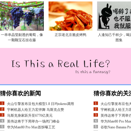
一串串晶莹剔透的葡萄，像
正宗老北京脆皮烤鸭
人逢知己千杯少，喝
一颗颗宝石挂在藤
图集
猜你喜欢的新闻
猜你喜欢的关
火山引擎发布豆包大模型1.8 日均tokens调用
火山引擎发布豆包大模型
宇树机器人给王力宏伴舞 马斯克点赞
宇树机器人给王力宏
马斯克身家跃升至6770亿美元
英伟达将于下周举
英伟达将于下周举办一场闭门峰会
华为Mate80 Pro 
华为Mate80 Pro Max首拆曝工艺
谷歌Nano Banan