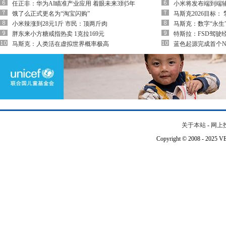
任正非：华为AI瞄准产业应用 着眼未来3到5年
小米将发布端到端辅
饿了么正式更名为“淘宝闪购”
马斯克2026目标：
小米辣涨到28元1斤 市民：顶两斤肉
马斯克：数字“永生
胖东来小方糖戒指热卖 1克拉169元
特斯拉：FSD驾驶
马斯克：人类活在虚拟世界概率极高
蓝色起源完成首个N
关于本站
-
网上
Copyright © 2008 - 202