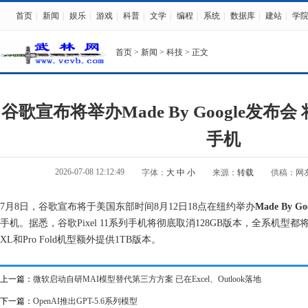
首页
|
新闻
|
娱乐
|
游戏
|
科普
|
文学
|
编程
|
系统
|
数据库
|
建站
|
学
首页
>
新闻
>
科技
> 正文
谷歌宣布将举办Made By Google发布会 将
手机
2026-07-08 12:12:49
字体：
大
中
小
来源：
转载
供稿：网
7月8日，谷歌宣布将于美国东部时间8月12日18点在纽约举办
Made By Go
手机。据悉，谷歌Pixel 11系列手机将彻底取消128GB版本，全系机型都将升
XL和Pro Fold机型额外提供1TB版本。
上一篇：
微软启动自研MAI模型替代第三方方案 已在Excel、Outlook落地
下一篇：
OpenAI推出GPT-5.6系列模型