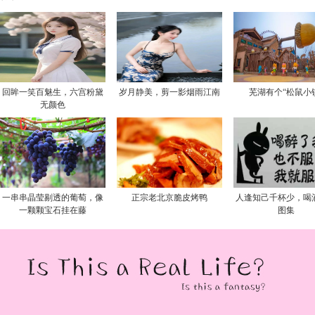
回眸一笑百魅生，六宫粉黛
岁月静美，剪一影烟雨江南
芜湖有个“松鼠小
无颜色
一串串晶莹剔透的葡萄，像
正宗老北京脆皮烤鸭
人逢知己千杯少，喝
一颗颗宝石挂在藤
图集