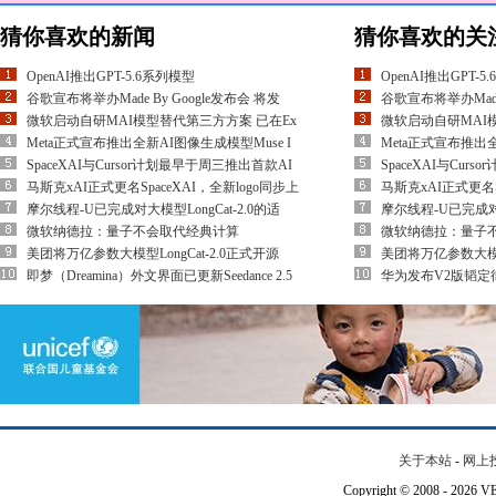
猜你喜欢的新闻
猜你喜欢的关
OpenAI推出GPT-5.6系列模型
OpenAI推出GPT-5
谷歌宣布将举办Made By Google发布会 将发
谷歌宣布将举办Made 
微软启动自研MAI模型替代第三方方案 已在Ex
微软启动自研MAI
Meta正式宣布推出全新AI图像生成模型Muse I
Meta正式宣布推出全
SpaceXAI与Cursor计划最早于周三推出首款AI
SpaceXAI与Cur
马斯克xAI正式更名SpaceXAI，全新logo同步上
马斯克xAI正式更名S
摩尔线程-U已完成对大模型LongCat-2.0的适
摩尔线程-U已完成对大
微软纳德拉：量子不会取代经典计算
微软纳德拉：量子
美团将万亿参数大模型LongCat-2.0正式开源
美团将万亿参数大模型L
即梦（Dreamina）外文界面已更新Seedance 2.5
华为发布V2版韬定
关于本站
-
网上
Copyright © 2008 - 202