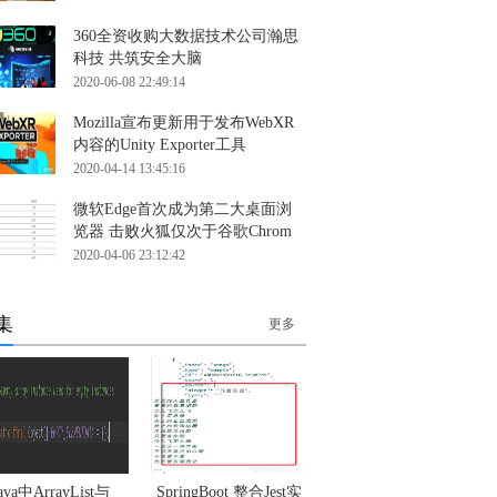
360全资收购大数据技术公司瀚思
科技 共筑安全大脑
2020-06-08 22:49:14
Mozilla宣布更新用于发布WebXR
内容的Unity Exporter工具
2020-04-14 13:45:16
微软Edge首次成为第二大桌面浏
览器 击败火狐仅次于谷歌Chrom
2020-04-06 23:12:42
集
更多
java中ArrayList与
SpringBoot 整合Jest实