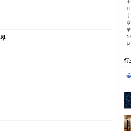
千
L
字
京
苹
世界
N
从
行