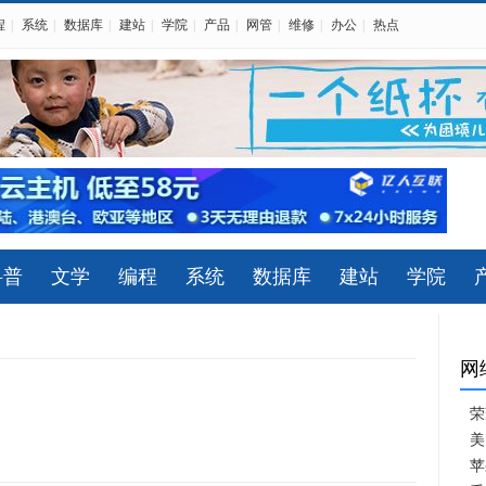
程
|
系统
|
数据库
|
建站
|
学院
|
产品
|
网管
|
维修
|
办公
|
热点
科普
文学
编程
系统
数据库
建站
学院
网
荣
美
苹