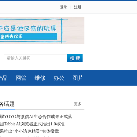
登录
|
注册
产品
网管
维修
办公
图片
络话题
更多
耀YOYO与微信AI生态合作成果正式落
团Tabbit AI浏览器正式推出1.0标准
果推出“小小访达精灵”实体徽章