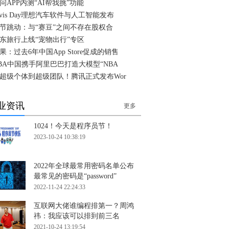
问APP内测“AI帮我挑”功能
ivis Day理想汽车软件与人工智能发布
节跳动：与“赛豆”之间不存在股权合
东旅行上线“宠物出行”专区
果：过去6年中国App Store促成的销售
BA中国携手阿里巴巴打造大模型“NBA
超级个体到超级团队！腾讯正式发布Wor
业资讯
更多
1024！今天是程序员节！
2023-10-24 10:38:19
2022年全球最常用密码名单公布
最常见的密码是“password”
2022-11-24 22:24:33
互联网大佬谁编程排第一？周鸿
祎：我应该可以排到前三名
2021-10-24 13:19:54