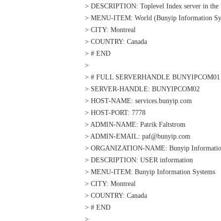
> DESCRIPTION: Toplevel Index server in the
> MENU-ITEM: World (Bunyip Information Sys
> CITY: Montreal
> COUNTRY: Canada
> # END
>
> # FULL SERVERHANDLE BUNYIPCOM01
> SERVER-HANDLE: BUNYIPCOM02
> HOST-NAME: services.bunyip.com
> HOST-PORT: 7778
> ADMIN-NAME: Patrik Faltstrom
> ADMIN-EMAIL: paf@bunyip.com
> ORGANIZATION-NAME: Bunyip Information
> DESCRIPTION: USER information
> MENU-ITEM: Bunyip Information Systems
> CITY: Montreal
> COUNTRY: Canada
> # END
>