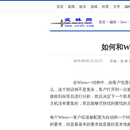
首页
|
新闻
|
娱乐
|
游戏
|
科普
|
文学
|
编
首页
>
编程
>
Java
>
如何和Wh
2019-09-06 23:33:15
字体：
大
中
在Whois++结构中，由客户负责进
么，这个协议倒不是复杂，客户打开到一台
接收到应答后进行分析，然后决定下一个联
主机没有重复的，而且能够尽快找到要找的
每个Whois++客户应该被配置为自动和一个
的要求，但是最基本的要求就是最好是本地