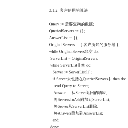
3.1.2. 客户使用的算法
Query := 需要查询的数据;
QueriedServers := {};
AnswerList := {};
OriginalServers := { 客户所知的服务器 };
while OriginalServers非空 do:
ServerList = OriginalServers;
while ServerList非空 do:
Server := ServerList[1];
if Server未包括在QueriedServers中 then do:
send Query to Server;
Answer := 从Server返回的响应;
将ServersToAsk附加到ServerList;
将Server从ServerList删除;
将Answers附加到AnswerList;
end;
done;