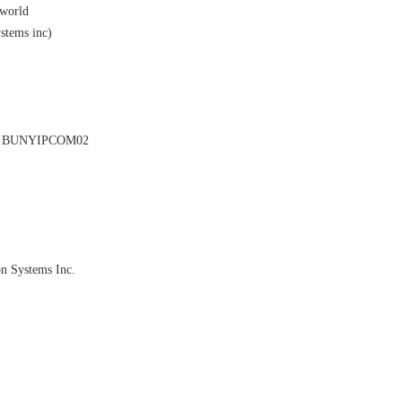
 world
tems inc)
 BUNYIPCOM02
 Systems Inc.