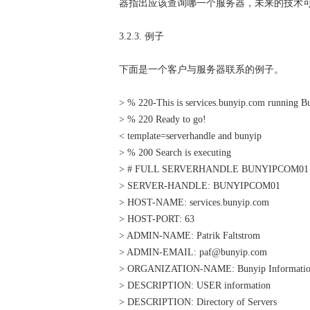
器指出应该查询哪一个服务器，未来的技术
3.2.3. 例子
下面是一个客户与服务器联系的例子。
> % 220-This is services.bunyip.com running
> % 220 Ready to go!
< template=serverhandle and bunyip
> % 200 Search is executing
> # FULL SERVERHANDLE BUNYIPCOM01
> SERVER-HANDLE: BUNYIPCOM01
> HOST-NAME: services.bunyip.com
> HOST-PORT: 63
> ADMIN-NAME: Patrik Faltstrom
> ADMIN-EMAIL: paf@bunyip.com
> ORGANIZATION-NAME: Bunyip Information
> DESCRIPTION: USER information
> DESCRIPTION: Directory of Servers