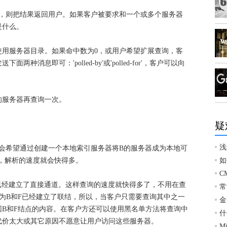
0，则把结果返回用户。如果客户被要求和一个或多个服务器
是什么。
使用服务器目录。如果命中数为0，或用户希望扩展查询，客
消息即可：'polled-by'或'polled-for'，客户可以向
的服务器再查询一次。
疑
浅
，A会希望通过创建一个本地索引服务器将B的服务器成为本地可
，解析的速度就会快得多。
如
C
之间已经建立了直接通道。这样查询的速度就快得多了，不用在查
常
因为B和F已经建立了联结，所以，当客户只需要查询其中之一
金
B和F结点的内容。在客户方还可以使用黑名单方法将查询中
什
代价太大或其它原因不愿意让用户访问这些服务器。
M