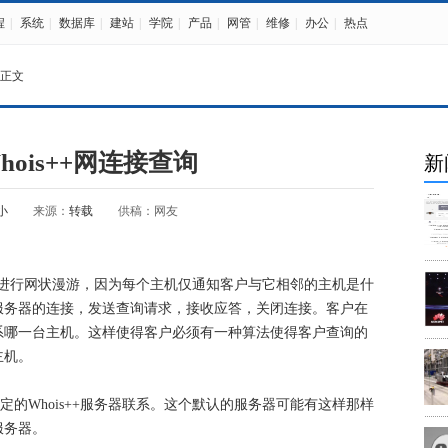
程
|
系统
|
数据库
|
建站
|
学院
|
产品
|
网管
|
维修
|
办公
|
热点
 正文
ois++网连接查询
新
小
来源：
转载
供稿：网友
行网状漫游，因为每个主机仅通知客户与它相邻的主机是什
服务器的连接，发送查询请求，接收应答，关闭连接。客户在
系哪一台主机。这样使得客户必须有一种算法使得客户查询的
主机。
特定的Whois++服务器联系。这个默认的服务器可能有这样那样
服务器。