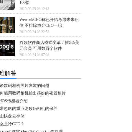
100倍
2019-09-25 08:12:18
WeworkCEO称已开始考虑未来职
位 不排除放弃CEO一职
2019-09-24 08:22:58
谷歌软件商店模式变革：推出5美
元会员 可用数百个软件
2019-09-24 08:07:08
难解答
谈数码相机照片发灰的问题
何能用数码相机拍出很好的夜景相片
MOS传感器介绍
常忽略的重点论数码相机的保养
山快盘云存储
么是冷CCD？
icrosoft微软Xbox360Kinect工作原理