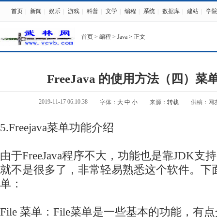
首页
|
新闻
|
娱乐
|
游戏
|
科普
|
文学
|
编程
|
系统
|
数据库
|
建站
|
学
首页
>
编程
>
Java
> 正文
FreeJava 的使用方法（四）
2019-11-17 06:10:38
字体：
大
中
小
来源：
转载
供稿：网
5.Free
java
菜单功能介绍
由于FreeJava程序不大，功能也是靠JDK
就不是很多了，非常轻易熟悉这个软件。下
单：
File 菜单：File菜单是一些基本的功能，