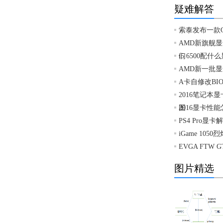
疑难解答
索泰发布一款GT
AMD新旗舰显
们
i5 6500配什
AMD新一批显
A卡自修改BIOS
2016笔记
图
2016显卡性能
PS4 Pro显
iGame 105
EVGA FTW 
图片精选