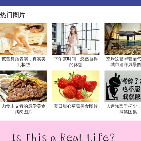
热门图片
芭蕾舞蹈表演，真实美
下午茶时间，悠然自得
充斥这繁华奢靡
到极致
的休憩
城市迪拜风景
肉食主义者的最爱美食
夏日甜心草莓美食图片
人逢知己千杯少
烤肉图片
搞笑图集