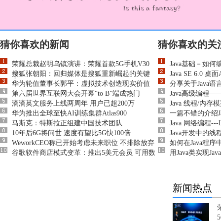
猜你喜欢的新闻
猜你喜欢的关
荣耀总裁赵明乌镇演讲：荣耀首款5G手机V30
Java基础－如何
搜狐张朝阳：回归媒体是搜狐重新崛起的关键
Java SE 6.0 
下
华为轮值董事长郭平：虚拟技术创造现实价值
分享关于Java
第六届世界互联网大会开幕“to B”端成热门
Java高级编程
滴滴英文服务上线两周年 用户已超200万
Java 线程/内
华为推出全球至快AI训练集群Atlas900
一篇不错的介绍Jav
马斯克：特斯拉正组建中国技术团队
Java 网络编程-
10年后6G将问世 速度有望比5G快100倍
Java开发中的线程
WeworkCEO称已开始考虑未来职位 不排除放弃
如何在Java程
谷歌软件商店模式变革：推出5美元会员 可用数
用Java类实现Ja
新闻热点