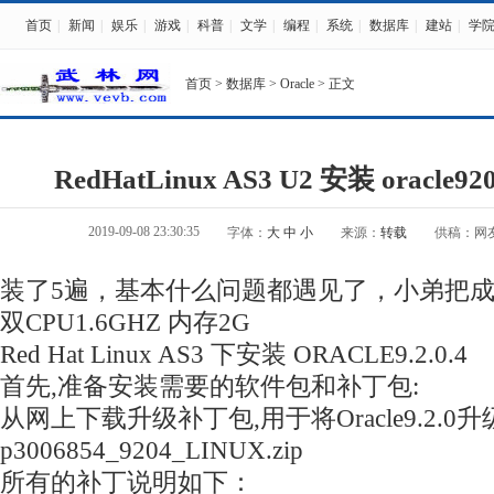
首页
|
新闻
|
娱乐
|
游戏
|
科普
|
文学
|
编程
|
系统
|
数据库
|
建站
|
学
首页
>
数据库
>
Oracle
> 正文
RedHatLinux AS3 U2 安装 oracle9
2019-09-08 23:30:35
字体：
大
中
小
来源：
转载
供稿：网
装了5遍，基本什么问题都遇见了，小弟把
双CPU1.6GHZ 内存2G
Red Hat Linux AS3 下安装 ORACLE9.2.0.4
首先,准备安装需要的软件包和补丁包:
从网上下载升级补丁包,用于将Oracle9.2.0升级到9
p3006854_9204_LINUX.zip
所有的补丁说明如下：