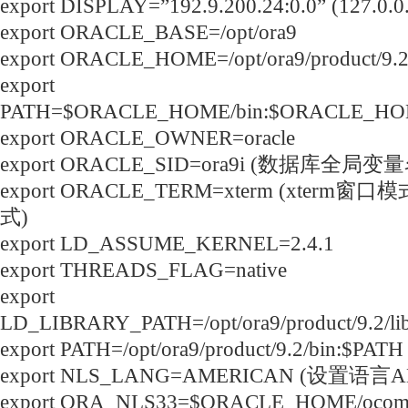
export DISPLAY=”192.9.200.24:0.0” (127.0.0.
export ORACLE_BASE=/opt/ora9
export ORACLE_HOME=/opt/ora9/product/9.
export
PATH=$ORACLE_HOME/bin:$ORACLE_HOME
export ORACLE_OWNER=oracle
export ORACLE_SID=ora9i (数据库全局变量
export ORACLE_TERM=xterm (xterm窗
式)
export LD_ASSUME_KERNEL=2.4.1
export THREADS_FLAG=native
export
LD_LIBRARY_PATH=/opt/ora9/product/9.2/
export PATH=/opt/ora9/product/9.2/bin:$PATH
export NLS_LANG=AMERICAN (设置语言
export ORA_NLS33=$ORACLE_HOME/ocommo