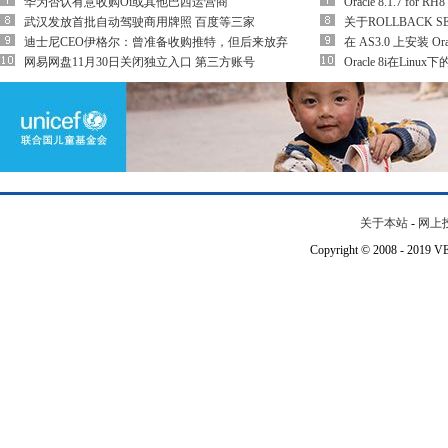
华为否认有意收购Oi或其他巴西运营商
Oracle 8.1.7 fo
武汉发放首批自动驾驶商用牌照 百度等三家
关于ROLLBACK S
迪士尼CEO伊格尔：曾准备收购推特，但后来放弃
在 AS3.0 上安装 Orac
网易网盘11月30日关闭独立入口 第三方账号
Oracle 8i在Lin
关于本站
-
网上
Copyright © 2008 - 201