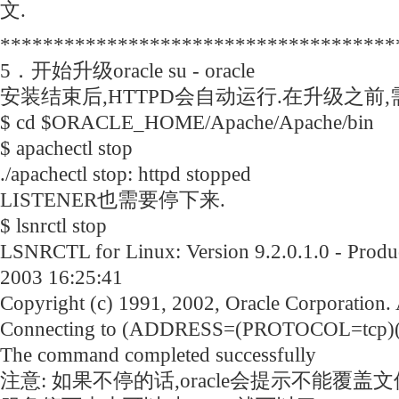
文.
*************************************
5．开始升级oracle su - oracle
安装结束后,HTTPD会自动运行.在升级之前
$ cd $ORACLE_HOME/Apache/Apache/bin
$ apachectl stop
./apachectl stop: httpd stopped
LISTENER也需要停下来.
$ lsnrctl stop
LSNRCTL for Linux: Version 9.2.0.1.0 - Prod
2003 16:25:41
Copyright (c) 1991, 2002, Oracle Corporation. A
Connecting to (ADDRESS=(PROTOCOL=tcp)
The command completed successfully
注意: 如果不停的话,oracle会提示不能覆盖