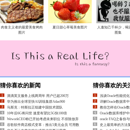
肉食主义者的最爱美食烤肉
夏日甜心草莓美食图片
人逢知己千杯少，喝
图片
图集
猜你喜欢的新闻
猜你喜欢的关
滴滴英文服务上线两周年 用户已超200万
浅谈Oracle性能
华为推出全球至快AI训练集群Atlas900
详解Oracle数据
马斯克：特斯拉正组建中国技术团队
教你怎样在Oracl
10年后6G将问世 速度有望比5G快100倍
Oracle数据库维护
WeworkCEO称已开始考虑未来职位 不排除放弃
oracle FAQ之备份
谷歌软件商店模式变革：推出5美元会员 可用数
史上最简单的方法复制