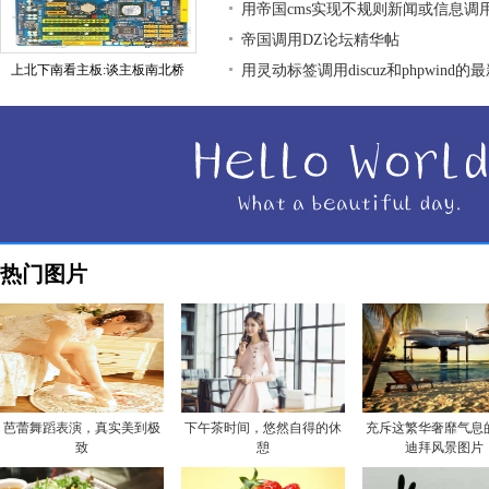
用帝国cms实现不规则新闻或信息调
帝国调用DZ论坛精华帖
上北下南看主板:谈主板南北桥
用灵动标签调用discuz和phpwind的
热门图片
芭蕾舞蹈表演，真实美到极
下午茶时间，悠然自得的休
充斥这繁华奢靡气息
致
憩
迪拜风景图片