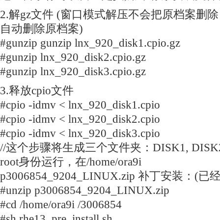
2.解gz文件 (窗口模式解压不会把原档案删
自动删除原档案)
#gunzip gunzip lnx_920_disk1.cpio.gz
#gunzip lnx_920_disk2.cpio.gz
#gunzip lnx_920_disk3.cpio.gz
3.释放cpio文件
#cpio -idmv < lnx_920_disk1.cpio
#cpio -idmv < lnx_920_disk2.cpio
#cpio -idmv < lnx_920_disk3.cpio
//这个步骤将生成三个文件夹：DISK1, DISK2,
root身份运行，在/home/ora9i
p3006854_9204_LINUX.zip 补丁安装
#unzip p3006854_9204_LINUX.zip
#cd /home/ora9i /3006854
#sh rhe13_pre_install.sh