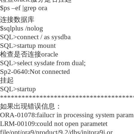
$ps –ef |grep ora
连接数据库
$sqlplus /nolog
SQL>connect / as sysdba
SQL>startup mount
检查是否连接oracle
SQL>select sysdate from dual;
Sp2-0640:Not connected
挂起
SQL>startup
*************************************
如果出现错误信息：
ORA-01078:failucr in processing system param
LRM-00109:could not open parametet
file/opt/ora9/product/9.2/dbs/initora9i.or