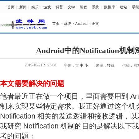
首页
|
新闻
|
娱乐
|
游戏
|
科普
|
文学
|
编程
|
系统
|
数据库
|
建站
|
学
首页
>
系统
>
Android
> 正文
Android中的Notification
2019-10-21 21:25:08
字体：
大
中
小
来源：
转载
供稿：网
本文需要解决的问题
笔者最近正在做一个项目，里面需要用到 Android N
制来实现某些特定需求。我正好通过这个机会研究
Notification 相关的发送逻辑和接收逻
我研究 Notification 机制的目的是解决
考的问题：