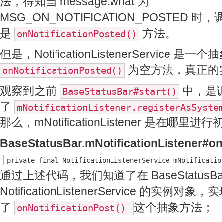
法，得知当 message.what 为
MSG_ON_NOTIFICATION_POSTED 时
是
方法。
onNotificationPosted()
但是，NotificationListenerService 是一
为空方法，真正的
onNotificationPosted()
观察到之前
中，是
BaseStatusBar#start()
了
mNotificationListener.registerAsSyst
那么，mNotificationListener 是在哪里
BaseStatusBar.mNotificationListener#on
private final NotificationListenerService mNotificatio
通过上述代码，我们知道了在 BaseStatusBar
NotificationListenerService 的实例对象，
了
这个抽象方法；
onNotificationPost()