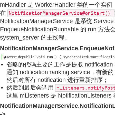
mHandler 是 WorkerHandler 类的一个实例
在
NotificationManagerService#onStart()
NotificationManagerService 是系统 Serv
EnqueueNotificationRunnable 的 run 
system_server 的主线程。
NotificationManagerService.EnqueueNoti
@Overridepublic void run() { synchronized(mNotificatio
省略的代码主要的工作是提取 notificati
通知 notification ranking service，有新的 
然后对所有 notification 进行重新排序；
然后到最后会调用
mListeners.notifyPos
这里 mListeners 是 NotificationList
NotificationManagerService.Notificatio
->