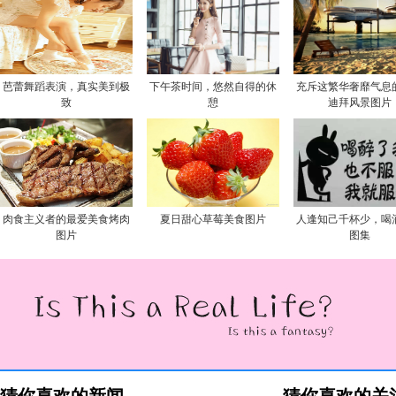
芭蕾舞蹈表演，真实美到极
下午茶时间，悠然自得的休
充斥这繁华奢靡气息
致
憩
迪拜风景图片
肉食主义者的最爱美食烤肉
夏日甜心草莓美食图片
人逢知己千杯少，喝
图片
图集