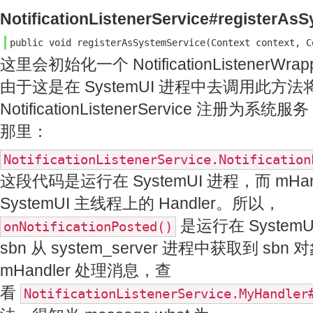
NotificationListenerService#registerAsS
public void registerAsSystemService(Context context, C
这里会初始化一个 NotificationListenerWrap
由于这是在 SystemUI 进程中去调用此方法
NotificationListenerService 注册
那里：
NotificationListenerService.Notificatio
这段代码是运行在 SystemUI 进程，而 mHa
SystemUI 主线程上的 Handler。所以，
是运行在 System
onNotificationPosted()
sbn 从 system_server 进程中获取到 s
mHandler 处理消息，查
看
NotificationListenerService.MyHandle