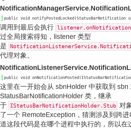
NotificationManagerService.Notification
public void notifyPostedLocked(StatusBarNotification s
调用到最后会执行
listener.onNotification
过全局搜索得知，listener 类型
是
NotificationListenerService.Notifica
代理对象。
NotificationListenerService.Notificatio
public void onNotificationPosted(IStatusBarNotificatio
这里在一开始会从 sbnHolder 中获取到 sbn
StatusBarNotificationHolder 类，继承
于
对
IStatusBarNotificationHolder.Stub
了一个 RemoteException，猜测涉及
道这段代码是在哪个进程中执行的，所以在