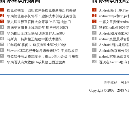
猜你喜欢的新闻
猜你喜欢的关
搜狐张朝阳：回归媒体是搜狐重新崛起的关键
Android基于IJK
华为轮值董事长郭平：虚拟技术创造现实价值
android中px和dp
第六届世界互联网大会开幕“to B”端成热门
一篇文章弄懂Androi
滴滴英文服务上线两周年 用户已超200万
详解Gradle依赖
华为推出全球至快AI训练集群Atlas900
Android图片添
马斯克：特斯拉正组建中国技术团队
android桌面悬
10年后6G将问世 速度有望比5G快100倍
Android 图片处
WeworkCEO称已开始考虑未来职位 不排除放弃
Android仿京东分
谷歌软件商店模式变革：推出5美元会员 可用数
android实现底部导
华为否认有意收购Oi或其他巴西运营商
说说在Android如
关于本站
-
网上
Copyright © 2008 - 201