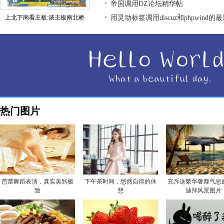
帝国调用DZ论坛精华帖
上北下南看主板:谈主板南北桥
用灵动标签调用discuz和phpwind的
热门图片
芭蕾舞蹈表演，真实美到极
下午茶时间，悠然自得的休
充斥这繁华奢靡气息
致
憩
迪拜风景图片