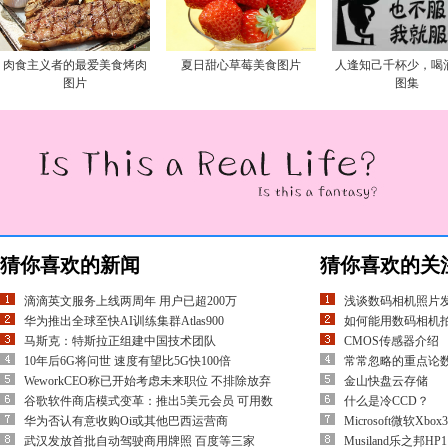
肉食主义者的最爱美食烤肉
夏日甜心草莓美食图片
人逢知己千杯少，喝
图片
图集
猜你喜欢的新闻
猜你喜欢的关
滴滴英文服务上线两周年 用户已超200万
浅谈数码相机照片
华为推出全球至快AI训练集群Atlas900
如何能用数码相机
马斯克：特斯拉正组建中国技术团队
CMOS传感器介绍
10年后6G将问世 速度有望比5G快100倍
常常忽略的重点论
WeworkCEO称已开始考虑未来职位 不排除放弃
金山快盘云存储
谷歌软件商店模式变革：推出5美元会员 可用数
什么是冷CCD？
华为否认有意收购Oi或其他巴西运营商
Microsoft微软Xbo
武汉发放首批自动驾驶商用牌照 百度等三家
Musiland乐之邦