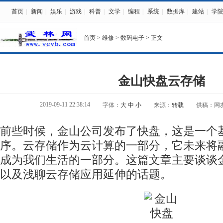
首页
|
新闻
|
娱乐
|
游戏
|
科普
|
文学
|
编程
|
系统
|
数据库
|
建站
|
学
首页
>
维修
>
数码电子
> 正文
金山快盘云存储
2019-09-11 22:38:14
字体：
大
中
小
来源：
转载
供稿：网
前些时候，金山公司发布了快盘，这是一个
序。云存储作为云计算的一部分，它未来将
成为我们生活的一部分。这篇文章主要谈谈
以及浅聊云存储应用延伸的话题。